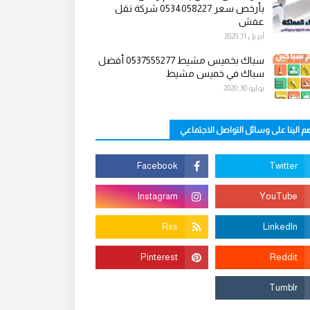
بأرخص سعر 0534058227 شركة نقل
عفش
أبريل 11, 2020
سباك بخميس مشيط 0537555277 أفضل
سباك في خميس مشيط
يوليو 30, 2020
م الينا على وسائل التواصل الاجتماعي