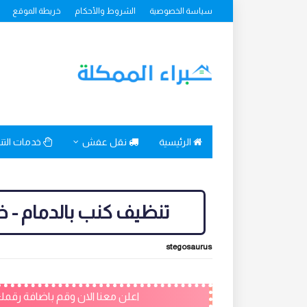
سياسة الخصوصية
الشروط والأحكام
خريطة الموقع
الرئيسية
نقل عفش
خدمات الت
تنظيف كنب بالدمام - خصم 20% افضل شرك
stegosaurus
اعلن معنا الان وقم باضافة رقمك - خصم 50% لمدة شهر وتج