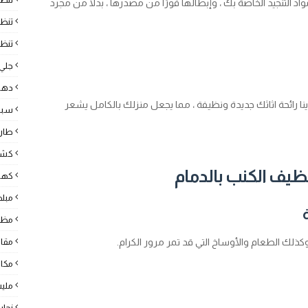
واد التنجيد الخاصة بك ، وإبطالها فورًا من مصدرها ، بدلاً من مجرد
تنظ
تنظي
جلي 
دها
دينا رائحة اثاثك جديدة ونظيفة ، مما يجعل منزلك بالكامل يشعر
سبا
طارد
كشف
ظيف الكنب بالدمام
كهرب
مبل
مظل
، وكذلك الطعام والأوساخ التي قد تمر مرور الكرام.
مقا
مكا
ملي
نجار