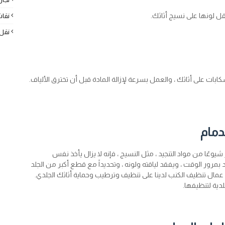
قل لونها على نسيج أثاثك.
نقا
نقل
ابات على أثاثك ، والعمل بسرعة لإزالة المادة قبل أن تخترق الألياف.
دمام
شيوعًا من مواد التنجيد ، مثل النسيج ، فإنه لا يزال يأخذ نفس
 بمرور الوقت ، ويفقد لياقته ولونه ، وتحديداً مع قطع أكبر من الجلد
يب عمال تنظيف الكنب لدينا على تنظيف وترطيب وحماية أثاثك الجلدي.
دية لتنظيفها.