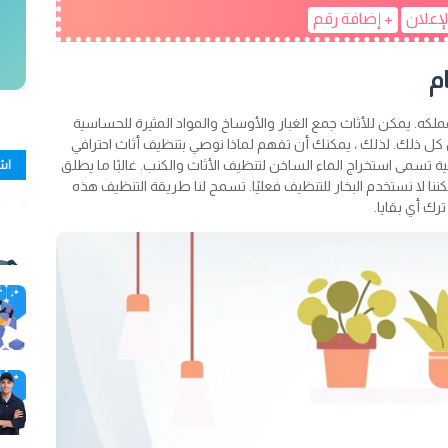
لإعلان
+ إضافة رقم
م
كه. يمكن للأثاث جمع الغبار والأوساخ والمواد المثيرة للحساسية
فس كل ذلك. لذلك ، يمكنك أن تفهم لماذا نوصي بتنظيف أثاث احترافي
تسمى استخراج الماء الساخن لتنظيف الأثاث والكنب. غالبًا ما يطلق
اش
 لكننا لا نستخدم البخار للتنظيف فعليًا. تسمح لنا طريقة التنظيف هذه
رك أي بقايا.