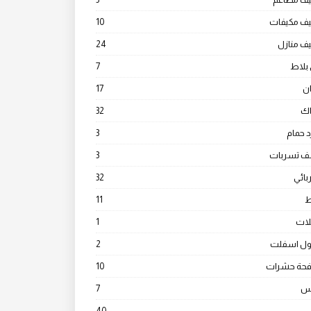
يف مكيفات
10
ف منازل
24
بلاط
7
ن
17
ك
32
 حمام
3
 تسربات
3
ائي
32
ط
11
ات
1
ول اسفلت
2
فحة حشرات
10
س
7
40