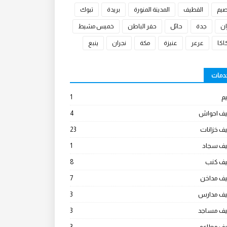
صيم
القطيف
المدينة المنورة
بريدة
تبوك
ان
جدة
حائل
حفر الباطن
خميس مشيط
كا
عرعر
عنيزة
مكة
نجران
ينبع
خدمات
م
1
يف احواش
4
ف خزانات
23
يف سجاد
1
يف كنب
8
يف مداخن
7
يف مدارس
3
يف مساجد
3
يف مطاعم
3