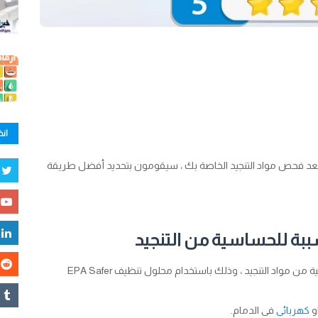
انض
عد فحص مواد التنجيد الخاصة بك ، سيقومون بتحديد أفضل طريقة
مسببة للحساسية من التنجيد
نقوم باستخراج الأوساخ والبقع والمواد المثيرة للحساسية من مواد التنجيد ، وذلك باستخدام محلول تنظيف EPA Safer
و
كهربائى
فى الدمام.