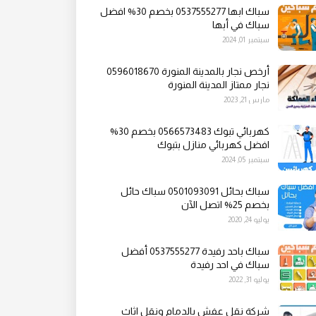
سباك ابها 0537555277 بخصم 30% افضل
سباك في أبها
سبتمبر 01, 2024
أرخص نجار بالمدينة المنورة 0596018670
نجار ممتاز المدينة المنورة
مارس 21, 2023
كهربائي تبوك 0566573483 بخصم 30%
افضل كهربائي منازل بتبوك
سبتمبر 05, 2024
سباك بحائل 0501093091 سباك حائل
بخصم 25% اتصل الآن
يوليو 24, 2020
سباك باحد رفيدة 0537555277 أفضل
سباك في احد رفيدة
يوليو 31, 2022
شركة نقل عفش بالدمام ونقل اثاث