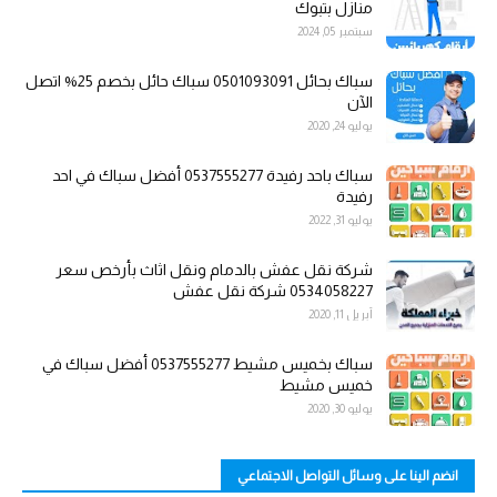
منازل بتبوك
سبتمبر 05, 2024
سباك بحائل 0501093091 سباك حائل بخصم 25% اتصل
الآن
يوليو 24, 2020
سباك باحد رفيدة 0537555277 أفضل سباك في احد
رفيدة
يوليو 31, 2022
شركة نقل عفش بالدمام ونقل اثاث بأرخص سعر
0534058227 شركة نقل عفش
أبريل 11, 2020
سباك بخميس مشيط 0537555277 أفضل سباك في
خميس مشيط
يوليو 30, 2020
انضم الينا على وسائل التواصل الاجتماعي