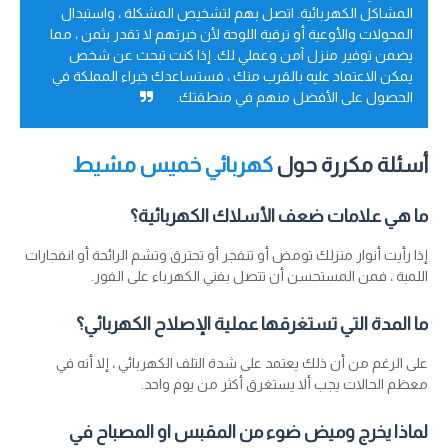
المشاكل الكهربائية. اتصل بهم لتشخيص المشكلة ، واستبدال
المحولات والأوعية أو ترقية اللوحة لأن خبرتهم لا تقدر بثمن ، مما
يضمن توفير منزل آمن وعملي لك. إذا كنت تبحث عن شخص
يمكن الاعتماد عليه بالقرب منك ، فستساعدك خبراء المملكة في
الحصول على الأفضل منهم في منطقتك.
أسئلة مكررة حول
كهربائي خميس مشيط
ما هي علامات ضعف الأسلاك الكهربائية؟
إذا رأيت أنوار منزلك تومض أو تنفجر أو تحترق وتشم الرائحة أو انفجارات
اللمبة ، فمن المستحسن أن تتصل بفني الكهرباء على الفور.
ما المدة التي تستغرقها عملية الإصلاح الكهربائي؟
على الرغم من أن ذلك يعتمد على شدة التلف الكهربائي ، إلا أنه في
معظم الحالات يجب ألا يستغرق أكثر من يوم واحد.
لماذا يخرج وميض ضوء من المقبس او المصباح في