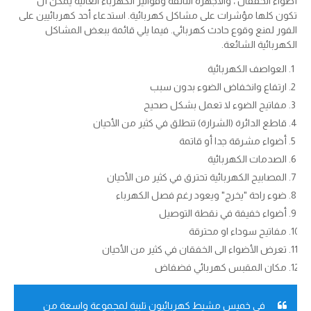
أضواء الخفقان ، والأجهزة التالفة وفواتير الكهرباء العالية يمكن أن
تكون كلها مؤشرات على مشاكل كهربائية. استدعاء أحد كهربائيين على
الفور لمنع وقوع حادث كهربائي. فيما يلي قائمة ببعض المشاكل
الكهربائية الشائعة.
العواصف الكهربائية
ارتفاع وانخفاض الضوء بدون سبب
مفاتيح الضوء لا تعمل بشكل صحيح
قاطع الدائرة (الشرارة) تنطلق في كثير من الأحيان
أضواء مشرقة جدا أو قاتمة
الصدمات الكهربائية
المصابيح الكهربائية تحترق في كثير من الأحيان
ضوء راحة "يخرج" ويعود رغم فصل الكهرباء
أضواء خفيفة في نقطة التوصيل
مفاتيح سوداء او محترقة
تعرض الأضواء الى الخفقان في كثير من الأحيان
مكان المقبس كهربائي فضفاض
في خميس مشيط كهربائيون تلبية لمجموعة واسعة من