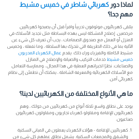
لماذا دور
كهربائي شاطر في خميس مشيط
مهم جدا؟
يتلقى كهربائيون موثوقون تدريباً وافراً قبل أن يصبحوا كهربائيين
مرخصين. إصلاح المشكلة ليس بهذه البساطة مثل تجديد الأسلاك في
المنزل أو العمل مع صندوق الصمامات ، يجب أن تعرف كل شيء عن
الآلية بما في ذلك الطريقة التي تتحرك بها السلطة ، وما تفعله ، وخميس
مشيط الكاملة والفيزياء وراء ذلك. يقدم
عمال الكهرباء المدربون
خميس مشيط
خدمات التركيب والصيانة والإصلاح في المنازل
والصناعات. نظرًا لخبراتهم العملية في هذا المجال ، وممارسة التعامل
مع الأسلاك الكهربائية والمعرفة الشاملة ، يمكنك أن تطمئن إلى نظام
كهربائي آمن.
ما هي الأنواع المختلفة من الكهربائيين لدينا؟
يوجد على نطاق واسع ثلاثة أنواع من كهربائيين من حولك ، وهم
كهربائيون للإقامة ومقاولو كهرباء تجاريون ومقاولون كهربائيون
صناعيون.
كهربائيين للإقامة - هؤلاء الكهرباء يعملون في المباني السكنية
والشقق والمجمعات السكنية. يشمل نطاق عملهم كل شيء من