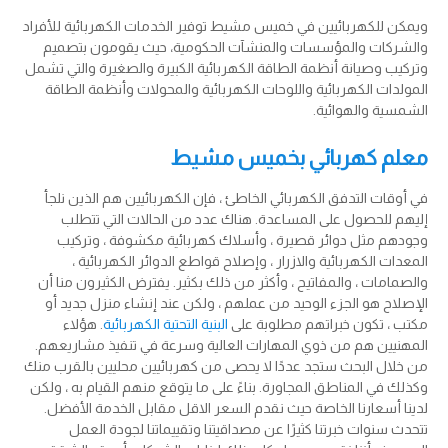
ويمكن للكهربائيين في خميس مشيط توفير الخدمات الكهربائية للأفراد
والشركات والمؤسسات والمنشآت الحكومية، حيث يقومون بتصميم
وتركيب وصيانة أنظمة الطاقة الكهربائية الكبيرة والصغيرة والتي تشمل
المولدات الكهربائية واللوحات الكهربائية والمحولات وأنظمة الطاقة
الشمسية والهوائية.
معلم كهربائي بخميس مشيط
في أوقات التدفق الكهربائي الخاطئ ، فإن الكهربائيين هم الذين نلجأ
إليهم للحصول على المساعدة. هناك عدد من الحالات التي تتطلب
وجودهم مثل دوائر قصيرة ، وأسلاك كهربائية مكشوفة ، وتركيب
المعدات الكهربائية والازرار ، وإصلاح قواطع الدوائر الكهربائية ،
والصمامات ، والمفاتيح ، وأكثر من ذلك بكثير. يفترض الكثيرون منا أن
الإصلاح هو الجزء الوحيد من عملهم ، ولكن عند إنشاء منزل جديد أو
مكتب ، تكون خبراتهم مطلوبة على
البنية التحتية الكهربائية
. هؤلاء
المهنيين هم من ذوي المهارات العالية وسرعة في تنفيذ مشاريعهم.
من خلال البحث ستجد عددًا لا يحصى من كهربائيين محليين بالقرب منك
وكذلك في المناطق المجاورة. بناءً على ما يتوقع منهم القيام به ، ولكن
لدينا أسعارنا الخاصة حيث نقدم السعر الاقل مقابل الخدمة الأفضل.
تتحدث سنوات خبرتنا كثيرًا عن مصداقيتنا وتقييماتنا لجودة العمل