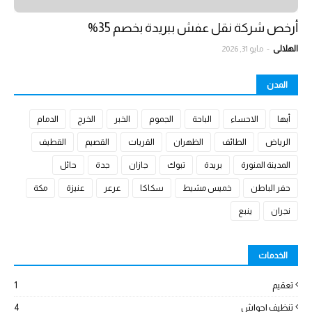
أرخص شركة نقل عفش ببريدة بخصم 35%
الهلالي
-
مايو 31, 2026
المدن
أبها
الاحساء
الباحة
الجموم
الخبر
الخرج
الدمام
الرياض
الطائف
الظهران
القريات
القصيم
القطيف
المدينة المنورة
بريدة
تبوك
جازان
جدة
حائل
حفر الباطن
خميس مشيط
سكاكا
عرعر
عنيزة
مكة
نجران
ينبع
الخدمات
تعقيم
1
تنظيف احواش
4