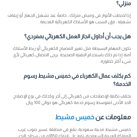
منزلي؟
إذا لاحظت الأنوار في وميض منزلك ، خاصةً عند تشغيل الجهاز أو إيقاف
تشغيله ، فإن السبب هو الأسلاك الكهربائية القديمة.
هل يجب أن أحاول انجاز العمل الكهربائي بمفردي؟
تكون المهام البسيطة مثل تغيير المصباح الكهربائي أو ربط الأسلاك
آمنة إذا تم ذلك باستخدام التقنية الصحيحة. يرجى الاتصال كهربائي لأي
شيء أكثر خطورة.
كم يكلف عمال الكهرباء في خميس مشيط رسوم
الخدمة؟
تختلف تكلفة الإصلاحات من كهربائي إلى آخر وكذلك في نوع الإصلاح.
الحد الأدنى لمتوسط رسوم خدمة كهربائي هو حوالي 100 ريال.
معلومات عن
خميس مشيط
خميس مشيط مدينة سعودية، تقع في منطقة عسير جنوب غرب
المملكة العربية السعودية، تقع على ارتفاع 1850م من سطح البحر،