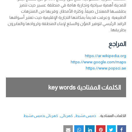
للمدينة أهمية سياحية وتجارية هامة في منطقة عسير حيث تتميز
بطقسها المعتدل صيفاً، وكثرة الأمطار، وقربها من المنتزهات
الطبيعية. وعرفت قديماً بمكانتها التجارية الإقليمية حيث تعتبر أسواقها
الرافد الرئيسي لتوفير المؤن والسلع لإبناء المنطقة ولروادها والعابرون
بطريقها.
المراجع
https://ar.wikipedia.org
https://www.google.com/maps
https://www.popsci.ae
الكلمات المفتاحية key words
الكلمات المفتاحية :
خميس مشيط
كهربائي
كهربائي بخميس مشيط