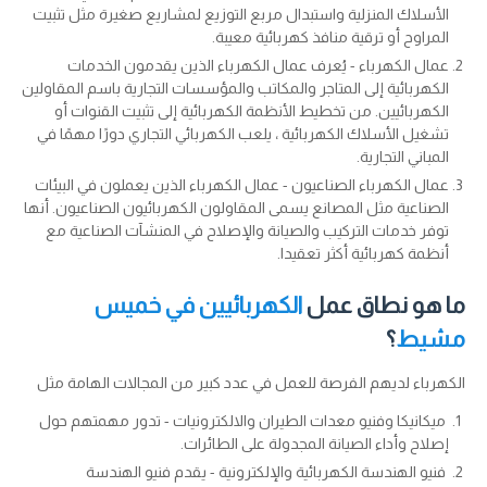
الأسلاك المنزلية واستبدال مربع التوزيع لمشاريع صغيرة مثل تثبيت
المراوح أو ترقية منافذ كهربائية معيبة.
عمال الكهرباء - يُعرف عمال الكهرباء الذين يقدمون الخدمات
الكهربائية إلى المتاجر والمكاتب والمؤسسات التجارية باسم المقاولين
الكهربائيين. من تخطيط الأنظمة الكهربائية إلى تثبيت القنوات أو
تشغيل الأسلاك الكهربائية ، يلعب الكهربائي التجاري دورًا مهمًا في
المباني التجارية.
عمال الكهرباء الصناعيون - عمال الكهرباء الذين يعملون في البيئات
الصناعية مثل المصانع يسمى المقاولون الكهربائيون الصناعيون. أنها
توفر خدمات التركيب والصيانة والإصلاح في المنشآت الصناعية مع
أنظمة كهربائية أكثر تعقيدا.
ما هو نطاق عمل
الكهربائيين في خميس
مشيط
؟
الكهرباء لديهم الفرصة للعمل في عدد كبير من المجالات الهامة مثل
ميكانيكا وفنيو معدات الطيران والالكترونيات - تدور مهمتهم حول
إصلاح وأداء الصيانة المجدولة على الطائرات.
فنيو الهندسة الكهربائية والإلكترونية - يقدم فنيو الهندسة