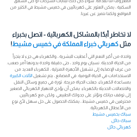
المعروف أننا نقدمه. سواء كان ذلك لبنايات الشركات أو حتى الشقق
السكنية ، يمكن العثور على كهربائيين في خميس مشيط في الكثير من
المواقع ولكننا نتميز عن غيرنا.
لا تخاطر أبدًا بالمشاكل الكهربائية - اتصل بخبراء
مثل
كهربائي خبراء المملكة في خميس مشيط
!
واحدة من أكبر النعم التي أعطيت للبشرية ، والكهرباء هي جزء لا يتجزأ
من الحياة الحديثة. نسيان يوم واحد ، حتى دقيقة واحدة بدونها أمر صعب.
من غرف الإضاءة إلى تشغيل الأجهزة المنزلية ، للكهرباء العديد من
الاستخدامات في الحياة اليومية. في المصانع ، يتم تشغيل
الآلات الكبيرة
بمساعدة الكهرباء. جعلت الحياة مريحة. ثورة في جميع وسائل النقل
والاتصالات الحديثة بالكهرباء. يمكن أن يؤدي الانهيار الكهربائي الصغير
إلى توقف حياتك وتؤثر على جدولك الطبيعي. ولكن مع كهربائيين
محترفين في خميس مشيط ، يمكنك الحصول على حل سهل لأي نوع
من الأعطال الكهربائية.
سباك بخميس مشيط
سباك حائل
كهربائي حائل