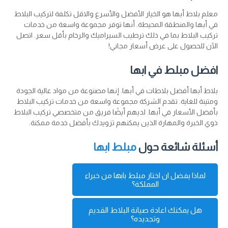
معلم بلاط أبها هو الخيار الأفضل والأسرع والاقل تكلفة لتركيب البلاط
في أبها والمنطقة المحيطة. أنها توفر مجموعة واسعة من خدمات
تركيب البلاط بما في ذلك ترطيب السيراميك والرخام بأقل سعر. اتصل
الآن للحصول على عرض أسعار مجاني!
افضل مبلط في ابها
بلاط أبها أفضل بلاطات في أبها. إنها مصنوعة من مواد عالية الجودة
ومتينة للغاية. تقدم الشركة مجموعة واسعة من خدمات تركيب البلاط
بأفضل الأسعار في أبها. لديهم أيضًا فريق من متخصصي تركيب البلاط
ذوي الخبرة والمهارة الذين يمكنهم تزويدك بأفضل خدمة ممكنة.
أسئلة شائعة حول
مبلط ابها
لماذا يفضل ان اختار مبلط بابها من خبراء
المملكة؟
لان موقع خبراء المملكة قام بالتواصل مع كل فرد
هل يمكنك اعادة صيانة البلاط القديم
او شركة تم ادراج رقمة بالموقع لضمان جودة
وتجديده؟
الخدمة المقدمة منه وننصحك بالاتصال بأكثر من