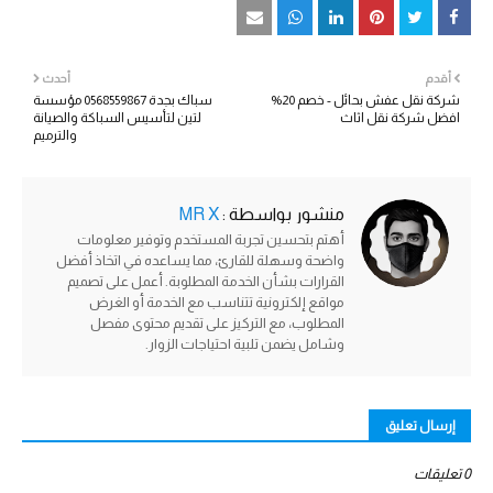
أقدم
أحدث
شركة نقل عفش بحائل - خصم 20%
سباك بجدة 0568559867 مؤسسة
افضل شركة نقل اثاث
لتين لتأسيس السباكة والصيانة
والترميم
منشور بواسطة :
MR X
أهتم بتحسين تجربة المستخدم وتوفير معلومات
واضحة وسهلة للقارئ، مما يساعده في اتخاذ أفضل
القرارات بشأن الخدمة المطلوبة. أعمل على تصميم
مواقع إلكترونية تتناسب مع الخدمة أو الغرض
المطلوب، مع التركيز على تقديم محتوى مفصل
وشامل يضمن تلبية احتياجات الزوار.
إرسال تعليق
0 تعليقات