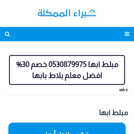
مبلط ابها 0530879975 خصم 30%
افضل معلم بلاط بابها
MR X
مبلط ابها