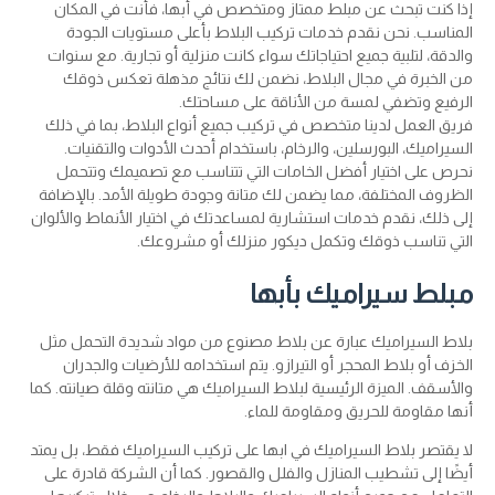
إذا كنت تبحث عن مبلط ممتاز ومتخصص في أبها، فأنت في المكان
المناسب. نحن نقدم خدمات تركيب البلاط بأعلى مستويات الجودة
والدقة، لتلبية جميع احتياجاتك سواء كانت منزلية أو تجارية. مع سنوات
من الخبرة في مجال البلاط، نضمن لك نتائج مذهلة تعكس ذوقك
الرفيع وتضفي لمسة من الأناقة على مساحتك.
فريق العمل لدينا متخصص في تركيب جميع أنواع البلاط، بما في ذلك
السيراميك، البورسلين، والرخام، باستخدام أحدث الأدوات والتقنيات.
نحرص على اختيار أفضل الخامات التي تتناسب مع تصميمك وتتحمل
الظروف المختلفة، مما يضمن لك متانة وجودة طويلة الأمد. بالإضافة
إلى ذلك، نقدم خدمات استشارية لمساعدتك في اختيار الأنماط والألوان
التي تناسب ذوقك وتكمل ديكور منزلك أو مشروعك.
مبلط سيراميك بأبها
بلاط السيراميك عبارة عن بلاط مصنوع من مواد شديدة التحمل مثل
الخزف أو بلاط المحجر أو التيرازو. يتم استخدامه للأرضيات والجدران
والأسقف. الميزة الرئيسية لبلاط السيراميك هي متانته وقلة صيانته. كما
أنها مقاومة للحريق ومقاومة للماء.
لا يقتصر بلاط السيراميك في ابها على تركيب السيراميك فقط، بل يمتد
أيضًا إلى تشطيب المنازل والفلل والقصور. كما أن الشركة قادرة على