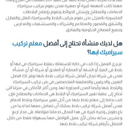
مهما كانت المهمة كبيرة أو صغيرة فنحن نقوم بتركيب سيراميك
الحمامات والمطابخ وإيشاني الحوائط ونقوم بإصلاح البلاطات
المكسورة بالمنزل, نحن نقوم بتركيب البلاط والسيراميك للفلل والمنازل
والشقق والقصور والمطاعم والشركات والمستشفيات والمدارس
وجميع المصالح الحكومية والفنادق،
هل لديك منشأة تحتاج إلى أفضل
معلم تركيب
سيراميك ابها
؟
عزيزي العميل إذا كنت في حاجة للاستعانة بـمبلط سيراميك في ابها أو
بلاط في الفيلا أو الشقة أو العمارة أو الملحق أو شركة أو أي منشأة
فنحن في شركة تيجان أفضل شركة تركيب بلاط بابها نوفر لك افضل
الفنيين والحرفيين والصنايعية المتخصصين في فن تركيب السيراميك
والبلاط بابها وأيضا المدن المجاورة لها، ومن أكثر الأماكن في منزلنا التي
تحتاج إلى عملية تغيير السيراميك أو البلاط هي الحمامات والمطابخ فإن
كنت بحاجة إلي معلم بلاط بابها من أجل تغيير سيراميك وبلاط الحمام
فنحن أفضل شركة تركيب بلاط يمكنك أن تتعامل معها لما لدينا من
باع طويل وخبرة كبيرة في هذا المجال خدماتنا متواصلة على مدار اربع
وعشرين ساعه يمكن لأي عميل التواصل معنا بسهولة فقط من خلال
الاتصال بأرقام شركة تركيب بلاط بابها.