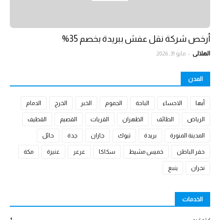
أرخص شركة نقل عفش ببريدة بخصم 35%
الهلالي
-
مايو 31, 2026
المدن
أبها
الاحساء
الباحة
الجموم
الخبر
الخرج
الدمام
الرياض
الطائف
الظهران
القريات
القصيم
القطيف
المدينة المنورة
بريدة
تبوك
جازان
جدة
حائل
حفر الباطن
خميس مشيط
سكاكا
عرعر
عنيزة
مكة
نجران
ينبع
الخدمات