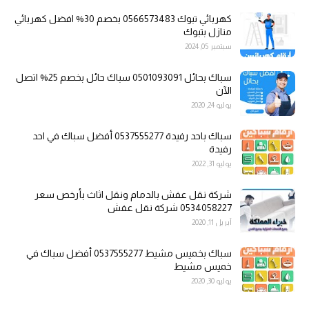
كهربائي تبوك 0566573483 بخصم 30% افضل كهربائي
منازل بتبوك
سبتمبر 05, 2024
سباك بحائل 0501093091 سباك حائل بخصم 25% اتصل
الآن
يوليو 24, 2020
سباك باحد رفيدة 0537555277 أفضل سباك في احد
رفيدة
يوليو 31, 2022
شركة نقل عفش بالدمام ونقل اثاث بأرخص سعر
0534058227 شركة نقل عفش
أبريل 11, 2020
سباك بخميس مشيط 0537555277 أفضل سباك في
خميس مشيط
يوليو 30, 2020