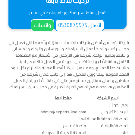
تركيب بلاط بأبها
افضل مبلط سيراميك ورخام وبلاط في عسير
اتصال 0530879975
واتساب
شركتنا تعد من أفضل شركات الخدمات المنزلية وأهمها التي تعمل في
مجال تركيب وتنفيذ أعمال السيراميك والبورسلان والرخام والقيشاني
والبلاط بجميع أنواعه، شركتنا هي الأرخص في الأسعار مع الاحتفاظ
الكامل بدقة الأداء والحفاظ على الجودة في العمل فالأسعار لدينا
مناسبة جدا للجميــع، ومما يميز شركتنا أيضا المهارة والالتزام بكل بنود
العقد الموقع بينها وبين العميل، هذا إلى جانب عمال شركتنا من
مبلطين وعمال ممتازين مستوهم عالي في دقة الأداء وإنجاز العمل
المكلفين به، وجميعهم لديهم الخبرة الكبيرة في مجال لسق السراميك.
اسم الشركة
مبلط ابها
رقم الجوال
البريد الالكتروني
admin@experts-ksa.com
المنطقة المحلية/المدينة
ابها
المنطقة/الولاية
منطقة عسير
البلد
المملكة العربية السعودية