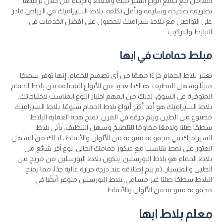
التعامل مع جميع أنواع السيراميك والبلاط والرخام من خلال تركيبها
بطريقة صحيحة وسليمة وبأقل تكلفة. بلاط السيراميك في الرياض قادر
على التواصل مع بلاط سيراميك للحصول على أفضل الخدمات في
التبليط والتركيب.
مبلط حمامات في ابها
يعتبر بلاط الحمام جزءًا مهمًا من أي تصميم للحمام. إنها توفر سطحًا
متينًا وسهل التنظيف. هناك العديد من الأنواع المختلفة من بلاط الحمام
المتوفرة في السوق، لذلك من المهم اختيار النوع المناسب لاحتياجاتك.
بلاط السيراميك هو أحد أكثر أنواع بلاط الحمام شيوعًا. بلاط السيراميك
مصنوع من الطين ويتم حرقه في الفرن. تمنح هذه العملية البلاط
سطحًا صلبًا ولامعًا مقاومًا للتلطيخ وسهل التنظيف. يأتي بلاط
السيراميك في مجموعة متنوعة من الألوان والأنماط، لذلك من السهل
العثور على نمط يتناسب مع ديكور حمامك الحالي. نوع آخر شائع من
بلاط الحمام هو بلاط البورسلين. يتكون بلاط البورسلين من مزيج من
الطين والفلسبار. ثم يتم إطلاقه عند درجة حرارة عالية جدًا، مما يمنح
البلاط سطحًا صلبًا غير مسامي. بلاط البورسلين متوفر أيضًا في
مجموعة متنوعة من الألوان والأنماط
معلم بلاط ابها