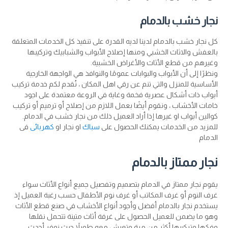
نجار خشب بالدمام
كل نجار خشب بالدمام لدينا لديه القدرة على تنفيذ كل الخدمات المتعلقة
بالعفش والاثاث الخشبي ومنها إصلاح الأبواب والشبابيك وتركيبها
وغيرهم من قطع الأثاث والأغراض الخشبية.
ونظرًا إلى أن الأبواب والبوابات عمومًا والنوافذ هي الواجهة الخارجية
الأساسية للمنزل والتي تنم عن رقي اهل المكان ، نُقدم لكم خدمة تركيب
أبواب ذات أشكال عصرية فخمة وغاية في الروعة معتمدة على اجود
خامات الأخشاب ، ونقوم أيضًا بعمل اللازم من إصلاح أو ترميم أو تركيب
كوالين أبواب او غيرها إذا أراد العميل ذلك من نجار خشب في الدمام.
للمزيد من الخدمات يمكنك الحصول على
سباك
او نجار او
كهربائى
فى
الدمام
نجار ممتاز بالدمام
يقوم نجار ممتاز في الدمام بتصميم وتفصيل جميع أنواع الأثاث سواء
غرف النوم أو غرف المكاتب أو غرف نوم الأطفال حسب رغبة العميل إذ
يستخدم نجار بالدمام أفضل وأجود أنواع الأخشاب في صنع قطع الأثاث
وهو ما يضمن للعميل الحصول على غرفة أثاث متينة تتحمل نقلها
وفكها وتركيبها أكثر من مرة وتعيش معه طويلاً حيث نوفر أحدث