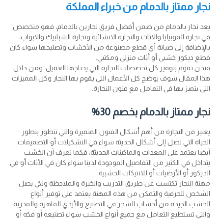
نجار ممتاز بالدمام من خبراء المملكة
يعد نجار بالدمام من ضمن أفضل فريق نجارين بالدمام، فهو متخصص
في نجارة الموبيليا والاثاث والنجارة الانشائية ونجارة الشبابيك والابواب،
بالإضافة إلى صيانة أي قطع مصنوعة من الأخشاب وتصليحها سواء كان
قطع ديكور خشبي أو أثاث منزلي ومكتبي.
فنحن نقوم بتوفير كل تخصصات النجارة التي يحتاجها العميل، ومن خلال
هذا المقال سوف يوضح كل الأعمال التي يقوم بها النجار وكل المميزات
التي يتميز بها في التعامل مع فنون النجارة.
نجار ممتاز بالدمام بخصم 30%
يعتبر فن النجارة من أهم أشكال الفنون المتميزة والتي تتطور بتطور
الحياة التي تصل إلى أشكال الحديثة سواء في التشكيلات أو التصميمات.
أيضا يعتمد على المعدات والماكينات الحديثة، فكما نعرف أن الخشب
يتداخل في الكثير من التفاصيل الموجودة لدينا سواء كان في الأثاث أو في
الديكور أو الأرضيات أو للانتيكات الخشبية.
مهنة النجار تكتسب عن طريق التدريب والخبرة والملاحظة ولكي يصل
الشخص للحرفية والتمكن من هذه المهنة يعتمد على توفير أنواع
الخشب الجيدة من أخشاب الشجر في التصنيع والأيدي الماهرة والمدربة
والتي تستطيع التعامل مع جميع أنواع الخشب سواء تصنيعه أو فكه أو