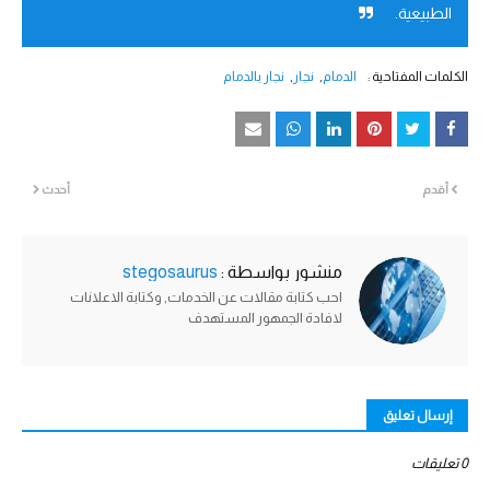
الطبيعية.
الكلمات المفتاحية :
الدمام
نجار
نجار بالدمام
أقدم
أحدث
منشور بواسطة :
stegosaurus
احب كتابة مقالات عن الخدمات, وكتابة الاعلانات
لافادة الجمهور المستهدف
إرسال تعليق
0 تعليقات