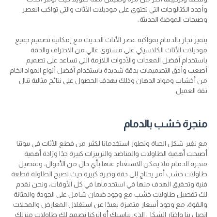
وأجدد الكتالوجات التي تحتوي على موديلات الأثاث والتي تواكب العصر
وصيحات الموضة الحديثة.
يتميز نجار بالدمام بمواكبة عصر الأثاث الحديث مع إمكانية تصميم جميع
موديلات الأثاث الكلاسيكي على مستوى عالي من الاحتراف والدقة
باستخدام أفضل المعدات والأدوات اللازمة التي تساعد على تصميم
أصعب وأدق التصميمات بدقة شديدة باستخدام أفضل أنواع المواد الخام
من أخشاب ومواد الدهان وذلك بهدف الحصول على نتائج مثالية تنال
ثقة العميل.
منجرة خشب بالدمام
مع تغير شكل الحياة وتطور استخدمانا لكثير من قطع الأثاث في بيوتنا
أصبحت أهمية الطاولات والمناضد والتربيزات كبيرة جدًا وزادة أهمية
منجرة الدمام فلا يمكن الاستغناء عنها بأي حال من الأحوال، وتفصيل
طاولات خشب أمر يحتاج إلى دقة وخبرة كبيرة حيث تصبح الطاولة قطعة
فنية وتحقيق الهدف منها في استخدماها في كل الأوقات، ونحن نقدم
لك تفصيل طاولات خشب مع وجود ضمان شامل على الجودة والمتانة
والقوة، مع وجود أسعار متميزة بعيدًا عن استغلال المعارض والمحلات
اتصل بنا واختار الشكل الذي يناسبك أو اتركنا نصمم لك طاولات منزلك