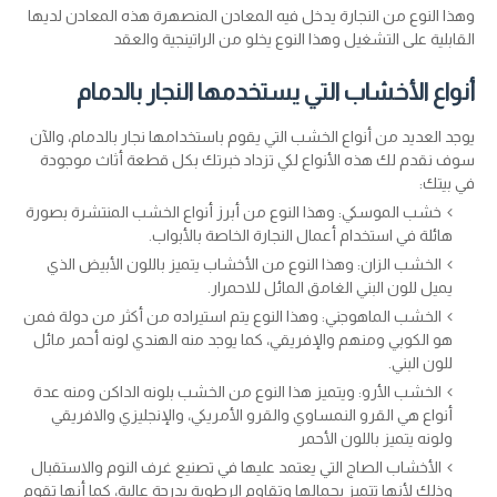
وهذا النوع من النجارة يدخل فيه المعادن المنصهرة هذه المعادن لديها
القابلية على التشغيل وهذا النوع يخلو من الراتينجية والعقد
أنواع الأخشاب التي يستخدمها النجار بالدمام
يوجد العديد من أنواع الخشب التي يقوم باستخدامها نجار بالدمام، والآن
سوف نقدم لك هذه الأنواع لكي تزداد خبرتك بكل قطعة أثاث موجودة
في بيتك:
خشب الموسكي: وهذا النوع من أبرز أنواع الخشب المنتشرة بصورة
هائلة في استخدام أعمال النجارة الخاصة بالأبواب.
الخشب الزان: وهذا النوع من الأخشاب يتميز باللون الأبيض الذي
يميل للون البني الغامق المائل للاحمرار.
الخشب الماهوجني: وهذا النوع يتم استيراده من أكثر من دولة فمن
هو الكوبي ومنهم والإفريقي، كما يوجد منه الهندي لونه أحمر مائل
للون البني.
الخشب الأرو: ويتميز هذا النوع من الخشب بلونه الداكن ومنه عدة
أنواع هي القرو النمساوي والقرو الأمريكي، والإنجليزي والافريقي
ولونه يتميز باللون الأحمر
الأخشاب الصاج التي يعتمد عليها في تصنيع غرف النوم والاستقبال
وذلك لأنها تتميز بجمالها وتقاوم الرطوبة بدرجة عالية، كما أنها تقوم