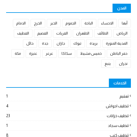
المدن
أبها
الاحساء
الباحة
الجموم
الخبر
الخرج
الدمام
الرياض
الطائف
الظهران
القريات
القصيم
القطيف
المدينة المنورة
بريدة
تبوك
جازان
جدة
حائل
حفر الباطن
خميس مشيط
سكاكا
عرعر
عنيزة
مكة
نجران
ينبع
الخدمات
تعقيم
1
تنظيف احواش
4
تنظيف خزانات
23
تنظيف سجاد
1
تنظيف كنب
8