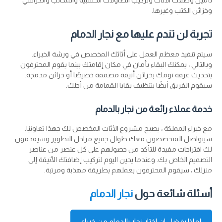
تأمين وصلات الأثاث وتركيب الطاولات الخشبية والمكاتب والكراسي
وخزائن الكتب وغيرها.
تجربة لن تندم عليها مع نجار الدمام
سيتم تنفيذ معظم العمل على أثاثك المخصص في ورشة الخبراء.
وبالتالي ، يمكنك البقاء بأمان في مكان إقامتك بينما يقوم المحترفون
بتحديث غرفة نومك بخزائن أنيقة مصممة خصيصًا أو خزائن مدمجة.
سيقوم الفريق أيضًا بتنظيف بقايا القمامة من أجلك.
خدمة عملاء رائعة من نجار بالدمام
مع خبراء المملكة ، يصبح مشروع الأثاث المخصص لك جهدًا تعاونيًا.
سيتواصل المتخصصون معك طوال جميع مراحل التطوير وسيقدمون
لك اقتراحات مفيدة للتأكد من حصولهم على كل عنصر من عناصر
التصميم الخاص بك. وعندما يحين اليوم لتركيب إضافتك الأنيقة إلى
منزلك ، سيقوم المحترفون بعملهم بطريقة مهذبة ومرتبة.
أسئلة شائعة حول
نجار الدمام
لماذا يفضل ان اختار نجار بالدمام من خبراء