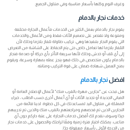
وغرف النوم وكلها بأسعار مناسبة وفي متناول الجميع.
خدمات نجار بالدمام
يقوم نجار بالدمام بعمل الكثير من الخدمات فأعمال النجارة مختلفة
ومتنوعة ولا تقتصر على تصميم الأثاث فقط ومن الأعمال والخدمات
التي يقوم النجار بتنفيذها وهي: تركيب طاولة تلفاز بلازما وذلك لأن
التلفاز بلازما لها تعامل خاص حتى يتم الحفاظ على الشاشة من التعرض
إلى أي تلف أو خدش وذلك لأنها سريعة التأثر بأي حركة أو صدمة فنجار
بالدمام يكون متخصص في ذلك فهو ينجز عمله بمهارة وسرعة، ويقوم
بمنح العميل شهادة ضمان على قوة التركيب ومتانته.
افضل
نجار بالدمام
هل تبحث عن "نجارين مهرة بالقرب منك" لأعمال الإصلاح العامة أو
المباني الجديدة أو تجديد الأثاث أو أي أعمال أخرى حسب الطلب ، خبراء
المملكة في متناول اليد لمساعدتك في كل خطوة. لدينا قائمة من
النجارين الذين تم فحصهم ومراجعتهم بالقرب منك والذين تم تدريبهم
جيدًا وسوف نقدم لك أفضل خدمات النجارة على عتبة داركم دون أي
متاعب. يمكنك اختيار فترة زمنية وفقًا لراحتك والحصول على خدمات نجار
من الدرجة الأولى بأسعار معقولة جدًا.