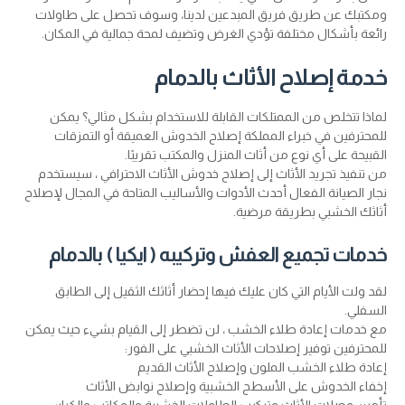
ومكتبك عن طريق فريق المبدعين لدينا، وسوف تحصل على طاولات
رائعة بأشكال مختلفة تؤدي الغرض وتضيف لمحة جمالية في المكان.
خدمة إصلاح الأثاث بالدمام
لماذا تتخلص من الممتلكات القابلة للاستخدام بشكل مثالي؟ يمكن
للمحترفين في خبراء المملكة إصلاح الخدوش العميقة أو التمزقات
القبيحة على أي نوع من أثاث المنزل والمكتب تقريبًا.
من تنفيذ تجريد الأثاث إلى إصلاح خدوش الأثاث الاحترافي ، سيستخدم
نجار الصيانة الفعال أحدث الأدوات والأساليب المتاحة في المجال لإصلاح
أثاثك الخشبي بطريقة مرضية.
خدمات تجميع العفش وتركيبه ( ايكيا ) بالدمام
لقد ولت الأيام التي كان عليك فيها إحضار أثاثك الثقيل إلى الطابق
السفلي.
مع خدمات إعادة طلاء الخشب ، لن تضطر إلى القيام بشيء حيث يمكن
للمحترفين توفير إصلاحات الأثاث الخشبي على الفور:
إعادة طلاء الخشب الملون وإصلاح الأثاث القديم
إخفاء الخدوش على الأسطح الخشبية وإصلاح نوابض الأثاث