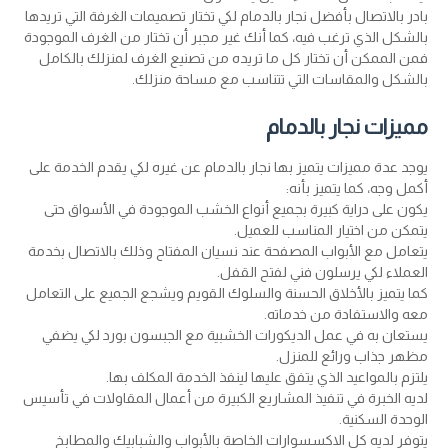
بادر بالاتصال بأفضل نجار بالدمام لكي تختار تصميمات الغرفة التي تريدها
بالشكل الذي ترغب فيه، كما أنك غير مجبر أن تختار من الغرف الموجودة
فمن الممكن أن تختار كل ما تريده من تصنيع الغرف لمنزلك بالكامل
بالشكل والمقاسات التي تتناسب مع مساحة منزلك.
مميزات نجار بالدمام
يوجد عدة مميزات يتميز بها نجار بالدمام عن غيره لكي يقدم الخدمة على
أكمل وجه، كما يتميز بأنه:
يكون على دراية كبيرة بجميع أنواع الخشب الموجودة في الأسواق حتى
يتمكن من اختيار المناسب للعميل.
يتعامل مع الأبواب المصفحة عند نسيان المفتاح وذلك بالاتصال بخدمة
العملاء لكي يرسلون فني لفتح القفل.
كما يتميز بالأخلاق الحسنة والسلوك القويم ويشجع الجميع على التعامل
معه والاستفادة من خدماته.
يستعان به في عمل الديكورات الخشبية مع الجبسون بورد لكي يضفي
مظهر جذاب ورائع للمنزل.
يلتزم بالمواعيد الذي يتفق عليها لينفذ الخدمة المكلف بها.
لديه الخبرة في تنفيذ المشاريع الكبيرة من أعمال المقاولات في تأسيس
الوحدة السكنية.
يتوفر لديه كل الاكسسوارات الخاصة بالأبواب والشبابيك والمطابخ