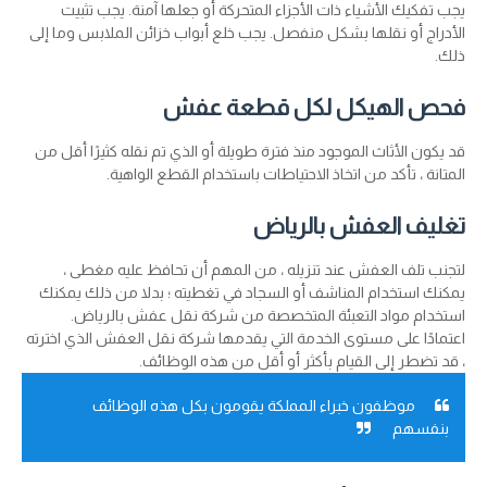
يجب تفكيك الأشياء ذات الأجزاء المتحركة أو جعلها آمنة. يجب تثبيت
الأدراج أو نقلها بشكل منفصل. يجب خلع أبواب خزائن الملابس وما إلى
ذلك.
فحص الهيكل لكل قطعة عفش
قد يكون الأثاث الموجود منذ فترة طويلة أو الذي تم نقله كثيرًا أقل من
المتانة ، تأكد من اتخاذ الاحتياطات باستخدام القطع الواهية.
تغليف العفش بالرياض
لتجنب تلف العفش عند تنزيله ، من المهم أن تحافظ عليه مغطى ،
يمكنك استخدام المناشف أو السجاد في تغطيته ؛ بدلا من ذلك يمكنك
استخدام مواد التعبئة المتخصصة من شركة نقل عفش بالرياض.
اعتمادًا على مستوى الخدمة التي يقدمها شركة نقل العفش الذي اخترته
، قد تضطر إلى القيام بأكثر أو أقل من هذه الوظائف.
موظفون خبراء المملكة يقومون بكل هذه الوظائف
بنفسهم