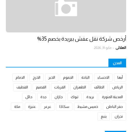
أرخص شركة نقل عفش ببريدة بخصم 35%
الهلالي
-
مايو 31, 2026
المدن
أبها
الاحساء
الباحة
الجموم
الخبر
الخرج
الدمام
الرياض
الطائف
الظهران
القريات
القصيم
القطيف
المدينة المنورة
بريدة
تبوك
جازان
جدة
حائل
حفر الباطن
خميس مشيط
سكاكا
عرعر
عنيزة
مكة
نجران
ينبع