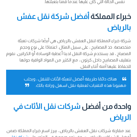
نفس الحالة التي كان عليها عندما قمنا بتعبئتها.
خبراء المملكة
أفضل شركة نقل عفش
بالرياض
شركة خبراء المملكة لنقل العفش بالرياض هي أيضًا شركات تعبئة
متخصصة. خذ المصابيح ، على سبيل المثال. اعتمادًا على نوع وحجم
المصباح ، قد يستخدم شركة النقل لدينا أغطية الوسادة أو الكراتين. نقوم
بتغليف المصابيح داخل كرتون ، مع الكثير من المواد الواقية حولها
للحفاظ عليها آمنة أثناء النقل.
هناك دائمًا طريقة أفضل لتعبئة الأثاث للتنقل ، ويجلب
مهنيونا هذه التقنيات لعملية نقل اسهل وراحة بالك.
واحدة من أفضل
شركات نقل الأثاث في
الرياض
عند مقارنة شركات نقل العفش بالرياض ، يبرز اسم خبراء المملكة ضمن
أفضل الشركات بالرياض. سوف تجد صعوبة في العثور على
شركة نقل