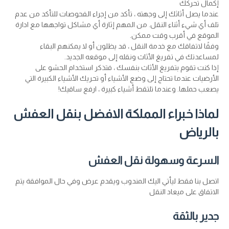
إكمال تحركك
عندما يصل أثاثك إلى وجهته ، تأكد من إجراء الفحوصات للتأكد من عدم
تلف أي شيء أثناء النقل. من المهم إثارة أي مشاكل تواجهها مع ادارة
الموقع في أقرب وقت ممكن.
وفقًا لاتفاقك مع خدمة النقل ، قد يظلون أو لا يمكنهم البقاء
لمساعدتك في تفريغ الأثاث ونقله إلى موقعه الجديد.
إذا كنت تقوم بتفريغ الأثاث بنفسك ، فتذكر استخدام الحشو على
الأرضيات عندما تحتاج إلى وضع الأشياء أو تحريك الأشياء الكبيرة التي
يصعب حملها. وعندما تلتقط أشياء كبيرة ، ارفع ساقيك!
لماذا خبراء المملكة الافضل بنقل العفش
بالرياض
السرعة وسهولة نقل العفش
اتصل بنا فقط ليأتي اليك المندوب ويقدم عرض وفي حال الموافقة يتم
الاتفاق على ميعاد النقل
جدير بالثقة