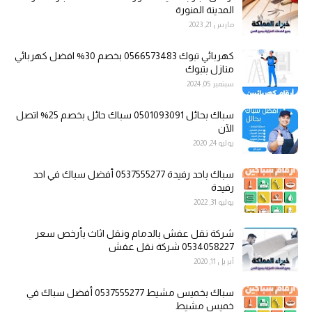
المدينة المنورة
مارس 21, 2023
كهربائي تبوك 0566573483 بخصم 30% افضل كهربائي
منازل بتبوك
سبتمبر 05, 2024
سباك بحائل 0501093091 سباك حائل بخصم 25% اتصل
الآن
يوليو 24, 2020
سباك باحد رفيدة 0537555277 أفضل سباك في احد
رفيدة
يوليو 31, 2022
شركة نقل عفش بالدمام ونقل اثاث بأرخص سعر
0534058227 شركة نقل عفش
أبريل 11, 2020
سباك بخميس مشيط 0537555277 أفضل سباك في
خميس مشيط