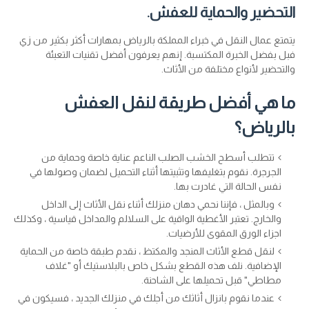
التحضير والحماية للعفش.
يتمتع عمال النقل في خبراء المملكة بالرياض بمهارات أكثر بكثير من زي
فبل بفضل الخبرة المكتسبة. إنهم يعرفون أفضل تقنيات التعبئة
والتحضير لأنواع مختلفة من الأثاث.
ما هي أفضل طريقة لنقل العفش
بالرياض؟
تتطلب أسطح الخشب الصلب الناعم عناية خاصة وحماية من
الجرجرة. نقوم بتغليفها وتثبيتها أثناء التحميل لضمان وصولها في
نفس الحالة التي غادرت بها.
وبالمثل ، فإننا نحمي دهان منزلك أثناء نقل الأثاث إلى الداخل
والخارج. تعتبر الأغطية الواقية على السلالم والمداخل قياسية ، وكذلك
اجزاء الورق المقوى للأرضيات.
لنقل قطع الأثاث المنجد والمكتظ ، نقدم طبقة خاصة من الحماية
الإضافية. نلف هذه القطع بشكل خاص بالبلاستيك أو "غلاف
مطاطي" قبل تحميلها على الشاحنة.
عندما نقوم بانزال أثاثك من أجلك في منزلك الجديد ، فسيكون في