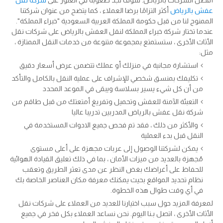
عفش بالرياض
أكثر التزامًا برضا العملاء ، كما يتضح من عنوان شركتنا
الممنوح لنا من قبل حكومة المملكة العربية السعودية "خبراء المملكة".
عندما تختار شركة خبراء المملكة لنقل العفش بالرياض على شركات نقل
الأثاث الأخرى ، ستستمتع بمجموعة متنوعة من خدمات النقل الممتازة ،
مثل:
استشارة مجانية في منزلك أو عملك تتضمن عرض أسعار دقيق
تكليفك بمنسق شخصي للإشراف على عملية النقل بالكامل والتأكد
من أن كل شيء يسير بسلاسة ويبقى في الموعد المحدد
التعبئة الآمنة للعفش وتحميل وتفريغ أمتعتك من قبل طاقم من
شركة نقل عفش بالرياض المدربين تدريبا عاليا
والأكثر من ذلك ، فقد تم فحص جميع الادوات المستخدمة في
النقل قبل بدء العملية
يمكن لشركتنا الوصول إلى عربات مجهزة على أعلى مستوى
مُجهزة بالعديد من ميزات الأمان ، بما في ذلك تعليق القيادة الهوائية
للحفاظ على أغراضك بغض النظر عن مدى تعثر الطريق وتعقب
نظام تحديد المواقع بحيث يمكنك معرفة مكان العناصر الخاصة بك
في أي وقت طوال هذه الخطوة.
لمعرفة المزيد حول سبب اختيارنا للعديد من العملاء على شركات نقل
الأثاث الأخرى ، اتصل بـنا اليوم. نحن نساعد العملاء بكل فخر في جميع