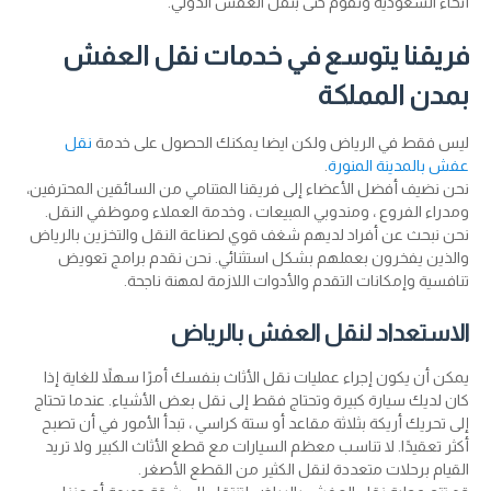
أنحاء السعودية ونقوم حتى بنقل العفش الدولي.
فريقنا يتوسع في خدمات نقل العفش
بمدن المملكة
ليس فقط في الرياض ولكن ايضا يمكنك الحصول على خدمة
نقل
عفش بالمدينة المنورة
.
نحن نضيف أفضل الأعضاء إلى فريقنا المتنامي من السائقين المحترفين،
ومدراء الفروع ، ومندوبي المبيعات ، وخدمة العملاء وموظفي النقل.
نحن نبحث عن أفراد لديهم شغف قوي لصناعة النقل والتخزين بالرياض
والذين يفخرون بعملهم بشكل استثنائي. نحن نقدم برامج تعويض
تنافسية وإمكانات التقدم والأدوات اللازمة لمهنة ناجحة.
الاستعداد لنقل العفش بالرياض
يمكن أن يكون إجراء عمليات نقل الأثاث بنفسك أمرًا سهلاً للغاية إذا
كان لديك سيارة كبيرة وتحتاج فقط إلى نقل بعض الأشياء. عندما تحتاج
إلى تحريك أريكة بثلاثة مقاعد أو ستة كراسي ، تبدأ الأمور في أن تصبح
أكثر تعقيدًا. لا تناسب معظم السيارات مع قطع الأثاث الكبير ولا تريد
القيام برحلات متعددة لنقل الكثير من القطع الأصغر.