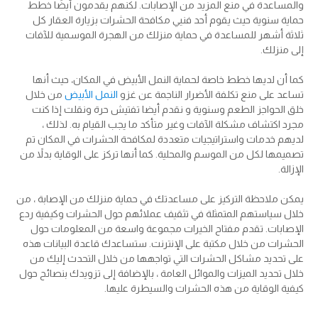
والمساعدة في منع المزيد من الإصابات. لكنهم يقدمون أيضًا خطط
حماية سنوية حيث يقوم أحد فنيي مكافحة الحشرات بزيارة العقار كل
ثلاثة أشهر للمساعدة في حماية منزلك من الهجرة الموسمية للآفات
إلى منزلك.
كما أن لديها خطط خاصة لحماية النمل الأبيض في المكان، حيث أنها
تساعد على منع تكلفة الأضرار الناجمة عن غزو
النمل الأبيض
من خلال
خلق الحواجز الطعم وسنوية و نقدم أيضا تفتيش حرة ونقلت إذا كنت
مجرد اكتشاف مشكلة الآفات وغير متأكد ما يجب القيام به. لذلك ،
لديهم خدمات واستراتيجيات متعددة لمكافحة الحشرات في المكان تم
تصميمها لكل من الموسم والمحلية. كما أنها تركز على الوقاية بدلاً من
الإزالة.
يمكن ملاحظة التركيز على مساعدتك في حماية منزلك من الإصابة ، من
خلال سياستهم المتمثلة في تثقيف عملائهم حول الحشرات وكيفية ردع
الإصابات. تقدم مفتاح الخيرات مجموعة واسعة من المعلومات حول
الحشرات من خلال مكتبة على الإنترنت. ستساعدك قاعدة البيانات هذه
على تحديد مشاكل الحشرات التي تواجهها من خلال التحدث إليك من
خلال تحديد الميزات والموائل العامة ، بالإضافة إلى تزويدك بنصائح حول
كيفية الوقاية من هذه الحشرات والسيطرة عليها.