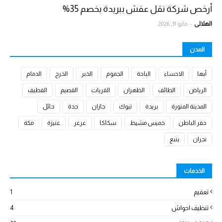
أرخص شركة نقل عفش ببريدة بخصم 35%
الهلالي
-
مايو 31, 2026
المدن
أبها
الاحساء
الباحة
الجموم
الخبر
الخرج
الدمام
الرياض
الطائف
الظهران
القريات
القصيم
القطيف
المدينة المنورة
بريدة
تبوك
جازان
جدة
حائل
حفر الباطن
خميس مشيط
سكاكا
عرعر
عنيزة
مكة
نجران
ينبع
الخدمات
تعقيم
1
تنظيف احواش
4