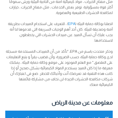
مثل مفتاح الخيرات ، مواد كيميائية آمنة من الناحية البيئية ورش سمومًا
أكثر قوة بمسؤولية. توفر بعض الخدمات ، مثل مفتاح الخيرات ، خيارات
لمكافحة الحشرات الطبيعية والعضوية.
اتصلنا بوكالة حماية البيئة (
EPA
) ، للتعرف على استخدام المبيدات بطريقة
آمنة وصديقة للبيئة. كان أحد أهم الوجبات السريعة التي قدموها لنا أنه
يجب عليك أن تسأل المبيد عن مبيدات الحشرات التي يخططون
لاستخدامها.
وذكر متحدث باسم من EPA، "تأكد من أن المبيدات المستخدمة مسجلة
لدى وكالة حماية البيئة، حسب الضرورة، وأن قضيب يقرأ و يتبع التعليمات
على الملصق." مع العلم الموجود على موقع وكالة حماية البيئة ، يمكنك
معرفة ما إذا كان المبيد يستخدم المواد الكيميائية بشكل صحيح أو إذا
كانت هذه التقنية قد تعرضك أنت وأحبائك للخطر. ضع في اعتبارك أن
شركات مكافحة الحشرات الجيدة لن تخاف من مشاركة قائمتها
الكيميائية معك.
معلومات عن مدينة الرياض