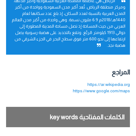
الرياض هي عاصمة المملكة العربية السعودية وأكبر مدنها،
ومركز منطقة الرياض. تُعد أكبر مدن السعودية وواحدة من أكبر
المدن العربية بالنسبة لعدد السكان، إذ بلغ عدد سكانها لعام
1440هـ/2018م 6.9 مليون نسمة. وهي واحدة من أكبر مدن العالم
العربي من حيث المساحة إذ تصل مساحة المدينة المطورة إلى
حوالي 1913 كيلومتر مُربَّع. وتقع بالتحديد على هضبة رسوبية يصل
ارتفاعها إلى نحو 600 متر فوق سطح البحر في الجزء الشرقي من
هضبة نجد.
المراجع
https://ar.wikipedia.org
https://www.google.com/maps
الكلمات المفتاحية key words