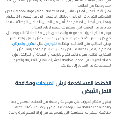
التي تعمل فيها ، مما يشير إلى أنها شركة صغيرة وتعمل فقط في عدد
محدود جدًا من الحالات.
نظرًا لأنها أعمال أصغر ، فليس لديها خدمات عملاء قوية تقدمها بعض
الشركات الكبرى في الرياض- وبالتالي لا تضمن الرد في غضون 24 ساعة.
وهذا يعني أيضًا أن لديهم عددًا أقل من الفنيين المتاحين للوظائف ، مما
قد يزيد من الوقت الذي يستغرقه منهم لزيارة العقار.
يوفر مفتاح الخيرات مجموعة واسعة من حلول مكافحة الآفات ويتعامل
مع كل انتشار للآفات تقريبًا ، بدءًا من الحشرات مثل النمل والصراصير
وحتى العناكب مثل العناكب ، وكذلك
القوارض
مثل
الفئران
والجرذان
.
لديهم خبرة في تغطية مشاكل الحشرات النادرة والجغرافيا ، مثل
العقارب. لذلك ، سواء كانت تقوم بالزحف أو الطنانة أو المزلقة ، فإن
مفتاح الخيرات هي خدمة لمكافحة الحشرات تتمتع بالمعرفة والخبرة
لمساعدتك في العودة إلى منزلك.
الخطط المستخدمة لرش
المبيدات
ومكافحة
النمل الأبيض
يحتوي مفتاح الخيرات على مجموعة واسعة من الخطط المعمول بها
والمصممة لمعالجة سيناريوهات معينة من الإصابة بالآفات. خطة
مكافحة الحشرات الأساسية التي يقدمونها هي إزالة العلاج لمرة واحدة