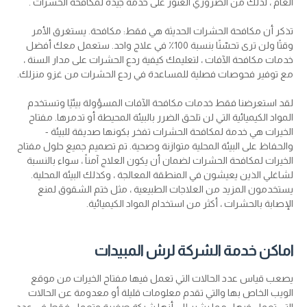
العام ، لذلك من الضروري العثور على خدمة جيدة لمكافحة الحشرات .
تذكر أن مكافحة الحشرات الحديثة هي فقط: مكافحة. يستغرق الأمر
وقتًا ولن ترى تحسّنًا بنسبة 100٪ في علاج واحد. ستعمل معك أفضل
خدمات مكافحة الآفات ، لتعليمك كيفية ردع الحشرات على مدار السنة ،
مع توفير فحوصات فصلية للمساعدة في ردع الحشرات من غزو منزلك.
لقد استعرضنا فقط خدمات مكافحة الآفات المسؤولة بيئيًا وتستخدم
المواد الكيميائية التي لن تلحق الضرر بالبيئة المحيطة أو تدمرها. مفتاح
الخيرات هي خدمة لمكافحة الحشرات تفخر بكونها صديقة للبيئة -
والحفاظ على البيئة المحلية متوازنة وصحية. تم تصميم جميع حلول مفتاح
الخيرات لمكافحة الحشرات لضمان أن يكون العلاج آمناً ، سواء بالنسبة
لشاغلي الذين يعيشون في المنطقة المعالجة ، وكذلك البيئة المحلية.
يستخدمون المزيد من العلاجات الطبيعية ، مثل ختم الشقوق لمنع
الإصابة بالحشرات ، أكثر من استخدام المواد الكيميائية.
اماكن خدمة الشركة لرش المبيدات
يصعب قياس عدد الحالات التي تعمل فيها مفتاح الخيرات من موقع
الويب الخاص بها والتي تقدم معلومات قليلة أو معدومة عن الحالات