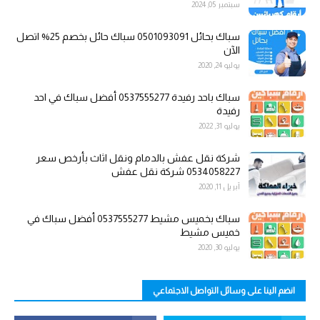
سبتمبر 05, 2024
سباك بحائل 0501093091 سباك حائل بخصم 25% اتصل
الآن
يوليو 24, 2020
سباك باحد رفيدة 0537555277 أفضل سباك في احد
رفيدة
يوليو 31, 2022
شركة نقل عفش بالدمام ونقل اثاث بأرخص سعر
0534058227 شركة نقل عفش
أبريل 11, 2020
سباك بخميس مشيط 0537555277 أفضل سباك في
خميس مشيط
يوليو 30, 2020
انضم الينا على وسائل التواصل الاجتماعي