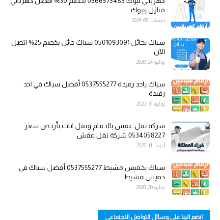
كهربائي تبوك 0566573483 بخصم 30% افضل كهربائي
منازل بتبوك
سبتمبر 05, 2024
سباك بحائل 0501093091 سباك حائل بخصم 25% اتصل
الآن
يوليو 24, 2020
سباك باحد رفيدة 0537555277 أفضل سباك في احد
رفيدة
يوليو 31, 2022
شركة نقل عفش بالدمام ونقل اثاث بأرخص سعر
0534058227 شركة نقل عفش
أبريل 11, 2020
سباك بخميس مشيط 0537555277 أفضل سباك في
خميس مشيط
يوليو 30, 2020
انضم الينا على وسائل التواصل الاجتماعي