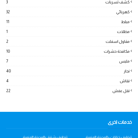
كشف تسربات
3
كهربائي
32
مبلط
11
مظلات
1
مقاول اسفلت
2
مكافحة حشرات
10
مليس
7
نجار
40
نقاش
4
نقل عفش
22
خدمات اخرى
تنظيف خزانات بالمدينة المنورة
تنظيف شقق بالمدينة المنورة