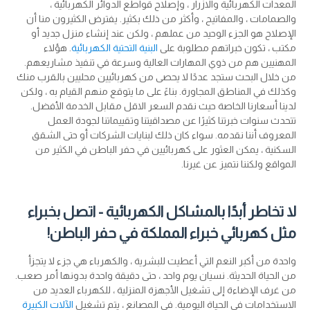
المعدات الكهربائية والازرار ، وإصلاح قواطع الدوائر الكهربائية ،
والصمامات ، والمفاتيح ، وأكثر من ذلك بكثير. يفترض الكثيرون منا أن
الإصلاح هو الجزء الوحيد من عملهم ، ولكن عند إنشاء منزل جديد أو
مكتب ، تكون خبراتهم مطلوبة على
البنية التحتية الكهربائية
. هؤلاء
المهنيين هم من ذوي المهارات العالية وسرعة في تنفيذ مشاريعهم.
من خلال البحث ستجد عددًا لا يحصى من كهربائيين محليين بالقرب منك
وكذلك في المناطق المجاورة. بناءً على ما يتوقع منهم القيام به ، ولكن
لدينا أسعارنا الخاصة حيث نقدم السعر الاقل مقابل الخدمة الأفضل.
تتحدث سنوات خبرتنا كثيرًا عن مصداقيتنا وتقييماتنا لجودة العمل
المعروف أننا نقدمه. سواء كان ذلك لبنايات الشركات أو حتى الشقق
السكنية ، يمكن العثور على كهربائيين في حفر الباطن في الكثير من
المواقع ولكننا نتميز عن غيرنا.
لا تخاطر أبدًا بالمشاكل الكهربائية - اتصل بخبراء
مثل كهربائي خبراء المملكة في حفر الباطن!
واحدة من أكبر النعم التي أعطيت للبشرية ، والكهرباء هي جزء لا يتجزأ
من الحياة الحديثة. نسيان يوم واحد ، حتى دقيقة واحدة بدونها أمر صعب.
من غرف الإضاءة إلى تشغيل الأجهزة المنزلية ، للكهرباء العديد من
الاستخدامات في الحياة اليومية. في المصانع ، يتم تشغيل
الآلات الكبيرة