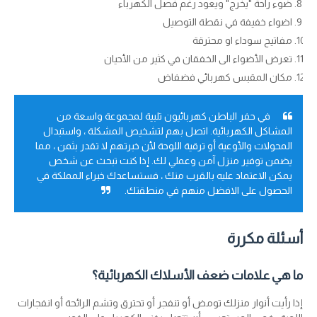
ضوء راحة "يخرج" ويعود رغم فصل الكهرباء
اضواء خفيفة في نقطة التوصيل
مفاتيح سوداء او محترقة
تعرض الأضواء الى الخفقان في كثير من الأحيان
مكان المقبس كهربائي فضفاض
في حفر الباطن كهربائيون تلبية لمجموعة واسعة من
المشاكل الكهربائية. اتصل بهم لتشخيص المشكلة ، واستبدال
المحولات والأوعية أو ترقية اللوحة لأن خبرتهم لا تقدر بثمن ، مما
يضمن توفير منزل آمن وعملي لك. إذا كنت تبحث عن شخص
يمكن الاعتماد عليه بالقرب منك ، فستساعدك خبراء المملكة في
الحصول على الافضل منهم في منطقتك.
أسئلة مكررة
ما هي علامات ضعف الأسلاك الكهربائية؟
إذا رأيت أنوار منزلك تومض أو تنفجر أو تحترق وتشم الرائحة أو انفجارات