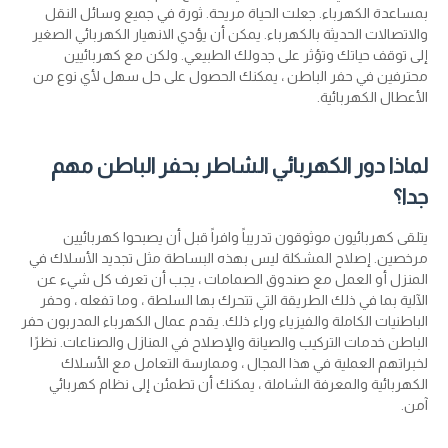
بمساعدة الكهرباء. جعلت الحياة مريحة. ثورة في جميع وسائل النقل
والاتصالات الحديثة بالكهرباء. يمكن أن يؤدي الانهيار الكهربائي الصغير
إلى توقف حياتك وتؤثر على جدولك الطبيعي. ولكن مع كهربائيين
محترفين في حفر الباطن ، يمكنك الحصول على حل سهل لأي نوع من
الأعطال الكهربائية.
لماذا دور الكهربائي الشاطر بحفر الباطن مهم
جدا؟
يتلقى كهربائيون موثوقون تدريباً وافراً قبل أن يصبحوا كهربائيين
مرخصين. إصلاح المشكلة ليس بهذه البساطة مثل تجديد الأسلاك في
المنزل أو العمل مع صندوق الصمامات ، يجب أن تعرف كل شيء عن
الآلية بما في ذلك الطريقة التي تتحرك بها السلطة ، وما تفعله ، وحفر
الباطنيات الكاملة والفيزياء وراء ذلك. يقدم عمال الكهرباء المدربون حفر
الباطن خدمات التركيب والصيانة والإصلاح في المنازل والصناعات. نظرًا
لخبراتهم العملية في هذا المجال ، وممارسة التعامل مع الأسلاك
الكهربائية والمعرفة الشاملة ، يمكنك أن تطمئن إلى نظام كهربائي
آمن.