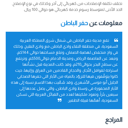
تختلف تكلفة الإصلاحات من كهربائي إلى آخر وكذلك في نوع الإصلاح.
الحد الأدنى لمتوسط رسوم خدمة كهربائي هو حوالي 100 ريال.
معلومات عن
حفر الباطن
تقع مدينة حفر الباطن في شمال شرق المملكة العربية
السعودية، في منطقة التقاء وادي الباطن مع وادي الفليج، وذلك
في وادٍ منخفض لهضبة الصمان، وتبلغ مساحتها حوالي 144كم،
وتبعد عن العاصمة الرياض ومدينة الدمام حوالي500كم، وترتفع
عن سطح البحر بحوالي210م، وقد كانت المدينة قبل نشأتها
استراحة لقوافل التُجار، والحجاج القادمين من العراق وإليها، حيث
كانوا يتوقّفون فيها للتزوّد بالمياه من الآبار التي حفرها الصحابي
الجليل أبو موسى الأشعري، وقد سُمّيت بهذا الاسم نسبة إلى هذه
الآبار المحفورة في وسط وادي الباطن، والتي يصل عددها إلى
سبعين بئراً، وتعود ملكيتها لعدد من القبائل العربية التي تسكن
السعودية، أهمّها قبيلة الظفير.
المراجع