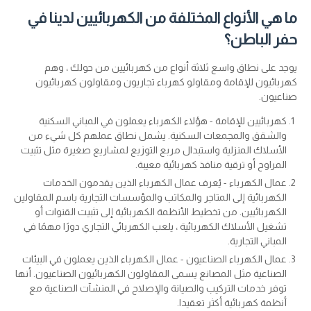
ما هي الأنواع المختلفة من الكهربائيين لدينا في
حفر الباطن؟
يوجد على نطاق واسع ثلاثة أنواع من كهربائيين من حولك ، وهم
كهربائيون للإقامة ومقاولو كهرباء تجاريون ومقاولون كهربائيون
صناعيون.
كهربائيين للإقامة - هؤلاء الكهرباء يعملون في المباني السكنية
والشقق والمجمعات السكنية. يشمل نطاق عملهم كل شيء من
الأسلاك المنزلية واستبدال مربع التوزيع لمشاريع صغيرة مثل تثبيت
المراوح أو ترقية منافذ كهربائية معيبة.
عمال الكهرباء - يُعرف عمال الكهرباء الذين يقدمون الخدمات
الكهربائية إلى المتاجر والمكاتب والمؤسسات التجارية باسم المقاولين
الكهربائيين. من تخطيط الأنظمة الكهربائية إلى تثبيت القنوات أو
تشغيل الأسلاك الكهربائية ، يلعب الكهربائي التجاري دورًا مهمًا في
المباني التجارية.
عمال الكهرباء الصناعيون - عمال الكهرباء الذين يعملون في البيئات
الصناعية مثل المصانع يسمى المقاولون الكهربائيون الصناعيون. أنها
توفر خدمات التركيب والصيانة والإصلاح في المنشآت الصناعية مع
أنظمة كهربائية أكثر تعقيدا.