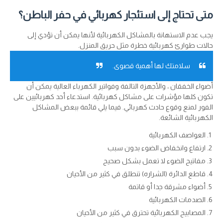
متى تحتاج إلى استئجار كهربائي في حفر الباطن؟
يجب عدم الاستهانة بالمشاكل الكهربائية لأنها يمكن أن تؤدي إلى
حالات طوارئ كهربائية خطرة مثل حريق المنزل.
سلامتك لها أهمية قصوى.
أضواء الخفقان ، والأجهزة التالفة وفواتير الكهرباء العالية يمكن أن
تكون كلها مؤشرات على مشاكل كهربائية. استدعاء أحد كهربائيين على
الفور لمنع وقوع حادث كهربائي. فيما يلي قائمة ببعض المشاكل
الكهربائية الشائعة.
العواصف الكهربائية
ارتفاع وانخفاض الضوء بدون سبب
مفاتيح الضوء لا تعمل بشكل صحيح
قاطع الدائرة (الشراره) تنطلق في كثير من الأحيان
أضواء مشرقة جدا أو قاتمة
الصدمات الكهربائية
المصابيح الكهربائية تحترق في كثير من الأحيان