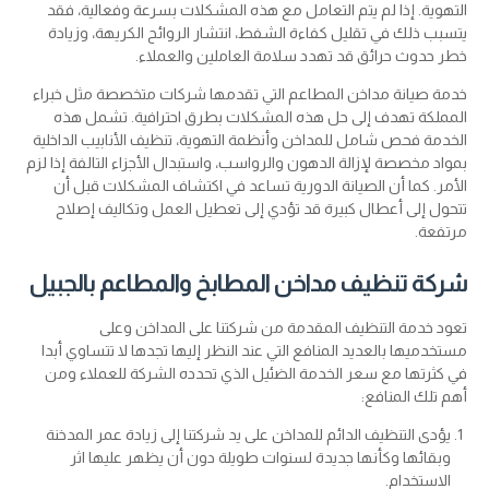
التهوية. إذا لم يتم التعامل مع هذه المشكلات بسرعة وفعالية، فقد
يتسبب ذلك في تقليل كفاءة الشفط، انتشار الروائح الكريهة، وزيادة
خطر حدوث حرائق قد تهدد سلامة العاملين والعملاء.
خدمة صيانة مداخن المطاعم التي تقدمها شركات متخصصة مثل خبراء
المملكة تهدف إلى حل هذه المشكلات بطرق احترافية. تشمل هذه
الخدمة فحص شامل للمداخن وأنظمة التهوية، تنظيف الأنابيب الداخلية
بمواد مخصصة لإزالة الدهون والرواسب، واستبدال الأجزاء التالفة إذا لزم
الأمر. كما أن الصيانة الدورية تساعد في اكتشاف المشكلات قبل أن
تتحول إلى أعطال كبيرة قد تؤدي إلى تعطيل العمل وتكاليف إصلاح
مرتفعة.
شركة تنظيف مداخن المطابخ والمطاعم بالجبيل
تعود خدمة التنظيف المقدمة من شركتنا على المداخن وعلى
مستخدميها بالعديد المنافع التي عند النظر إليها تجدها لا تتساوي أبدا
في كثرتها مع سعر الخدمة الضئيل الذي تحدده الشركة للعملاء ومن
أهم تلك المنافع:
يؤدى التنظيف الدائم للمداخن على يد شركتنا إلى زيادة عمر المدخنة
وبقائها وكأنها جديدة لسنوات طويلة دون أن يظهر عليها اثر
الاستخدام.