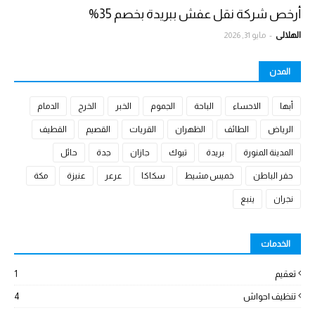
أرخص شركة نقل عفش ببريدة بخصم 35%
الهلالي
-
مايو 31, 2026
المدن
أبها
الاحساء
الباحة
الجموم
الخبر
الخرج
الدمام
الرياض
الطائف
الظهران
القريات
القصيم
القطيف
المدينة المنورة
بريدة
تبوك
جازان
جدة
حائل
حفر الباطن
خميس مشيط
سكاكا
عرعر
عنيزة
مكة
نجران
ينبع
الخدمات
تعقيم
1
تنظيف احواش
4