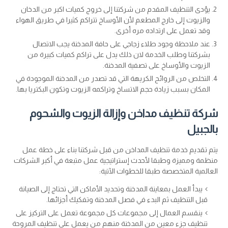
يؤدى التنظيف المقدم من شركتنا إلى خروج كميات اكبر من الدخان
والزيوت إلى خارج المطعم لأن الأوساخ تتراكم كثيرا في طريق الهواء
وقد تعمل على ارتداده مره أخرى.
عند ملاحظة وجود طلاء زجاجي على حافة المدخنة يجب الاتصال
بشركتنا وطلب الخدمة لان ذلك يدل على تراكم كميات كبيرة من
الزيوت والأوساخ على تصفية المدخنة.
التخلص من الروائح الكريهة التي قد تصدر من المدخنة الموجودة في
المكان بسبب زيادة حجم الاتساخ وتراكمه الزيوت وتكون البكتريا بها.
شركة تنظيف مداخن وإزالة الزيوت والشحوم
بالجبيل
يتم تقديم خدمة تنظيف المداخن من قبل شركتنا بناء على خطة عمل
منظمة ومميزة وطبقا لأحدث إستراتيجية عمل متبعة في أكبر الشركات
العالمية المتخصصة طبقا للخطوات الآتية:
يبدأ العمل بمعاينة المدخنة وتحديد الأماكن التي تحتاج إلى الصيانة
قبل التنظيف ثم البدء في فصل المدخنة وتفكيك أجزائها.
ينقسم العمال إلى مجموعات كل مجموعة تعمل على التركيز على
تنظيف جزء معين من المدخنة منهم من يعمل على تنظيف المروحة