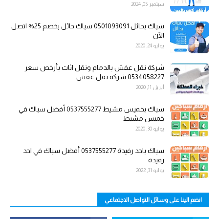
سبتمبر 05, 2024
سباك بحائل 0501093091 سباك حائل بخصم 25% اتصل
الآن
يوليو 24, 2020
شركة نقل عفش بالدمام ونقل اثاث بأرخص سعر
0534058227 شركة نقل عفش
أبريل 11, 2020
سباك بخميس مشيط 0537555277 أفضل سباك في
خميس مشيط
يوليو 30, 2020
سباك باحد رفيدة 0537555277 أفضل سباك في احد
رفيدة
يوليو 31, 2022
انضم الينا على وسائل التواصل الاجتماعي