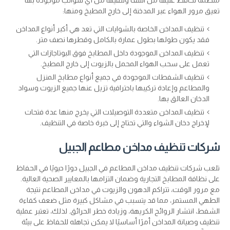
تعيق مرور الهواء عبر المدخنة إلى خارج المطبخ ومنها:
تنظيف المداخن الخاصة بالشوايات التي تعد هي أكبر أنواع المداخن
فقد يكون طولها بطول عمارة بالكامل وقطرها نصف متر.
تنظيف المداخن الموجودة داخل المطابخ فوق البوتاجازات التي
تعمل على سحب الهواء المحمل بالزيوت إلى خارج المطبخ.
تنظيف الشفطات الموجودة في جميع أنواع مطابخ المنزل
والمطاعم وإعادة تركيبها باحترافية تزيل عنها جميع الزيوت وسواد
الدخان العالق بها.
تنظيف المداخن متعددة التوصيلات التي يخرج منها عدة فتحات
لإخراج دخان الشواء والتي تحتاج إلى خبرة خاصة في التنظيف.
شركات تنظيف مداخن مطاعم الجبيل
تلعب شركات تنظيف مداخن المطاعم في الجبيل دورًا حيويًا في الحفاظ
على نظافة المطابخ التجارية وضمان التزامها بالمعايير الصحية العالية.
مع مرور الوقت، تتراكم الدهون والزيوت في مداخن المطاعم نتيجة
الطهي المستمر، مما قد يتسبب في مشاكل كبيرة مثل ضعف كفاءة
الشفط، انتشار الروائح الكريهة، وزيادة خطر الحرائق. لذلك، تعتبر عملية
تنظيف وصيانة المداخن أمرًا أساسيًا لا يمكن تجاهله للحفاظ على بيئة