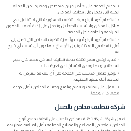
تقديم الخدمة على يد أكبر فريق متخصص ومحترف من العمالة
الفنية التي تعمل على تنظيف المداخن.
استخدام أجود أنواع مواد التنظيف المستوردة التي لا تتفاعل مع
هياكل المداخن ولا تسبب الصدأ بل وتعمل على إذابة أصعب الدهون
المتراكمة والجافة داخل المدخنة.
استخدام أجود أنواع أدوات وأجهزة تنظيف المداخن التي تصل إلى
أعلى نقطة في المدخنة وتزيل الأوساخ عنها دون أن تسبب أي شرخ
بها.
تحديد ارخص سعر تكلفة خدمة تنظيف المداخن مهما كان حجم
المدخنة ونوعها ومدى الاتساخ الذي تعرضت له.
توفير ضمان مناسب على الخدمة على أي تلف قد تتعرض له
المدخنة أثناء عملية التنظيف.
العمل على تنظيف وتعقيم وتلميع وصيانة المداخن بأعلى جودة
مهما كان نوعها.
شركة تنظيف مداخن بالجبيل
تعمل شركة شركة تنظيف مداخن بالجبيل على تنظيف جميع أنواع
المداخن تتواجد في المطاعم والمطابخ المختلفة بأعلى احترافية وبطريقة
منظمة تحافظ عليها من التلف وتنقيها من أي شوائب موجودة بها