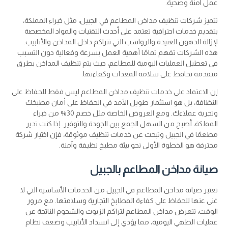
عمل آمنة وصحية.
تتميز شركات تنظيف مداخن المطاعم في الجبيل، مثل خبراء المملكة،
بتقديم خدمات احترافية تعتمد على أحدث التقنيات والمواد المخصصة
لإزالة الدهون العنيدة والرواسب التي تتراكم داخل المداخن والأنابيب.
هذه الشركات تفهم تمامًا أهمية العمل بسرعة وفعالية دون التسبب
في تعطيل العمليات اليومية للمطاعم، حيث يتم تنظيف المداخن بطرق
متقدمة تحافظ على سلامة المعدات وكفاءتها.
إن الاعتماد على خدمات تنظيف مداخن المطاعم ليس فقط للحفاظ على
النظافة، بل هو استثمار طويل الأمد في الحفاظ على أمان مطبخك
وتجربة عملاءك. ومع العروض الخاصة مثل خصم 30% من خبراء
المملكة، أصبح من السهل الجمع بين الجودة والتوفير. إذا كنت تدير
مطعمًا في الجبيل وتبحث عن خدمات تنظيف موثوقة، فإن اختيار شركة
محترفة هو الخطوة الأولى نحو بيئة مطبخ نظيفة وآمنة.
صيانة مداخن المطاعم بالجبيل
تعتبر صيانة مداخن المطاعم في الجبيل من الخدمات الأساسية التي لا
غنى عنها للحفاظ على كفاءة المطابخ التجارية وسلامتها. مع مرور
الوقت، تتعرض مداخن المطاعم لتراكم الزيوت والشحوم الناتجة عن
عمليات الطهي اليومية، مما يؤدي إلى انسداد الأنابيب وضعف نظام