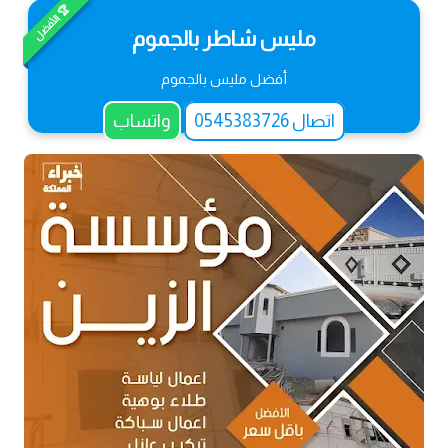
🏆 الأفضل
مليس شاطر بالجموم
أفضل مليس بالجموم
اتصال 0545383726
واتساب