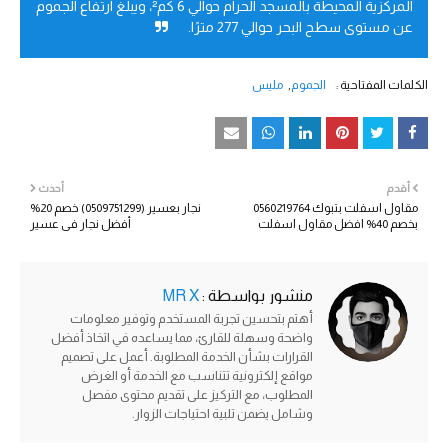
المركزية المحيطة بالمسجد الحرام حوالي 6 كم²، ويبلغ ارتفاع الجموم
عن مستوى سطح البحر حوالي 277 مترًا.
الكلمات المفتاحية :
الجموم
مليس
أقدم
أحدث
مقاول اسفلت بتبوك 0560219764
نجار بعسير (0509751299) خصم 20%
بخصم 40% افضل مقاول اسفلت
أفضل نجار في عسير
منشور بواسطة :
MR X
أهتم بتحسين تجربة المستخدم وتوفير معلومات
واضحة وسهلة للقارئ، مما يساعده في اتخاذ أفضل
القرارات بشأن الخدمة المطلوبة. أعمل على تصميم
مواقع إلكترونية تتناسب مع الخدمة أو الغرض
المطلوب، مع التركيز على تقديم محتوى مفصل
وشامل يضمن تلبية احتياجات الزوار.