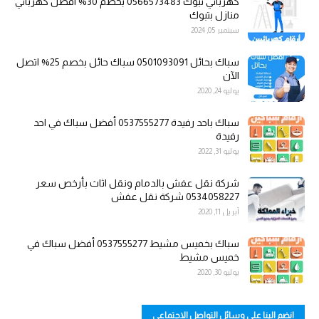
كهربائي تبوك 0566573483 بخصم 30% افضل كهربائي
منازل بتبوك
سبتمبر 05, 2024
سباك بحائل 0501093091 سباك حائل بخصم 25% اتصل
الآن
يوليو 24, 2020
سباك باحد رفيدة 0537555277 أفضل سباك في احد
رفيدة
يوليو 31, 2022
شركة نقل عفش بالدمام ونقل اثاث بأرخص سعر
0534058227 شركة نقل عفش
أبريل 11, 2020
سباك بخميس مشيط 0537555277 أفضل سباك في
خميس مشيط
يوليو 30, 2020
انضم الينا على وسائل التواصل الاجتماعي