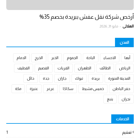
أرخص شركة نقل عفش ببريدة بخصم 35%
الهلالي
-
مايو 31, 2026
المدن
أبها
الاحساء
الباحة
الجموم
الخبر
الخرج
الدمام
الرياض
الطائف
الظهران
القريات
القصيم
القطيف
المدينة المنورة
بريدة
تبوك
جازان
جدة
حائل
حفر الباطن
خميس مشيط
سكاكا
عرعر
عنيزة
مكة
نجران
ينبع
الخدمات
تعقيم
1