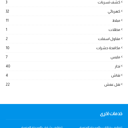
كشف تسربات
3
كهربائي
32
مبلط
11
مظلات
1
مقاول اسفلت
2
مكافحة حشرات
10
مليس
7
نجار
40
نقاش
4
نقل عفش
22
خدمات اخرى
تنظيف خزانات بالمدينة المنورة
تنظيف شقق بالمدينة المنورة