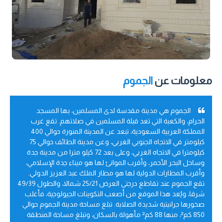
معلومات عن
الجموم
الجموم هي مدينة مقدسة لدى المسلمين، بها المسجد
الحرام، والكعبة التي تعد قبلة المسلمين في صلاتهم. تقع غرب
المملكة العربية السعودية، تبعد عن المدينة المنورة حوالي 400
كيلومتر في الاتجاه الجنوبي الغربي، وعن مدينة الطائف حوالي 75
كيلومترا في الاتجاه الغربي، وعلى بعد 72 كيلو مترا من مدينة جدة
وساحل البحر الأحمر، وأقرب الموانئ لها هو ميناء جدة الإسلامي،
وأقرب المطارات الدولية لها هو مطار الملك عبد العزيز الدولي.
تقع الجموم عند تقاطع درجتي العرض 25/21 شمالا، والطول 49/39
شرقا، ويُعد هذا الموقع من أصعب التكوينات الجيولوجية، فأغلب
صخورها جرانيتية شديدة الصلابة. تبلغ مساحة مدينة الجموم حوالي
850 كم²، منها 88 كم² مأهولة بالسكان، وتبلغ مساحة المنطقة