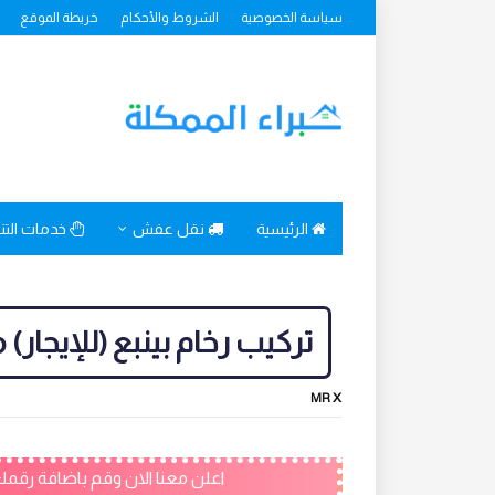
سياسة الخصوصية
الشروط والأحكام
خريطة الموقع
الرئيسية
نقل عفش
خدمات الت
تركيب رخام بينبع (للإيجار) 
MR X
اعلن معنا الان وقم باضافة رقمك - خصم 50% لمدة شهر وتج