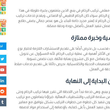
مي تركيب الرخام في ينبع، الذين يتمتعون بخبرة طويلة في هذا
اع الرخام، سواء كان الرخام الطبيعي أو الصناعي، ويقدم خدمات تركيب
لرخام لا يُعتبر مجرد خامة للبناء، بل هو عنصر جمالي يضفي طابع
لضمان تنفيذ العمل بأفضل جودة ودقة ممكنة.
ية وخبرة ممتازة
انض
 فحسب، بل نحرص أيضًا على تقديم الاستشارات اللازمة لاختيار نوع
ص الأكثر أهمية في عملية تركيب الرخام، لأنه المسؤول عن تحويل
خبرة يتعامل مع كل مشروع بعناية فائقة، حيث نضمن تسوية
صميمات الحديثة والكلاسيكية. نحرص دائمًا على تقديم خدمات مبلط
دقة في العمل.
لبداية إلى النهاية
ينبع، وهي خدمة تبدأ من اللحظة التي تقرر فيها تركيب الرخام وحتى
ن سلامة التركيب والتشطيبات النهائية. خبراؤنا يتعاملون مع تركيب
ضمنون تنفيذ كل خطوة من خطوات التركيب بشكل يتوافق مع معايير
ن تنفيذ العمل بأعلى كفاءة، بالإضافة إلى استخدام مواد لاصقة