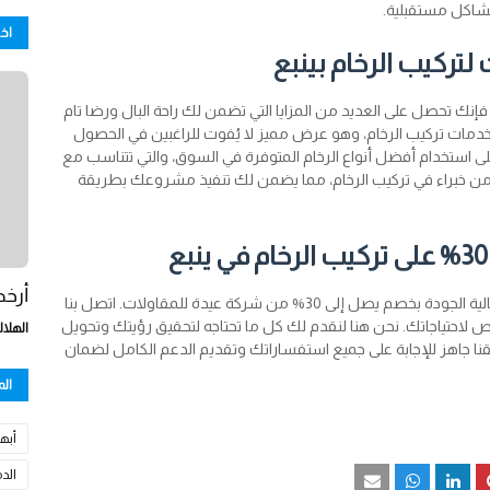
مشاكل مستقبلية.
اخ
 لتركيب الرخام بينبع
 فإنك تحصل على العديد من المزايا التي تضمن لك راحة البال ورضا تام
أولاً، نحن نقدم خصمًا خاصًا بنسبة 30% على خدمات تركيب الرخام، وهو عرض مميز لا يُفوت للراغبين في الحصول
لى استخدام أفضل أنواع الرخام المتوفرة في السوق، والتي تتناسب مع
مكون من خبراء في تركيب الرخام، مما يضمن لك تنفيذ مشروعك بطريقة
أرخص
لا تفوت هذه الفرصة للحصول على خدمة تركيب رخام عالية الجودة بخصم يصل إلى 30% من شركة عيدة للمقاولات. اتصل بنا
حتياجاتك. نحن هنا لنقدم لك كل ما تحتاجه لتحقيق رؤيتك وتحويل
الهلال
ا جاهز للإجابة على جميع استفساراتك وتقديم الدعم الكامل لضمان
ال
أبها
الد