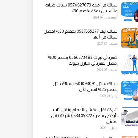
سباك في مكه 0574627679 سباك صيانه
وتأسيس بمكة بخصم 30٪
أغسطس 07, 2024
سباك ابها 0537555277 بخصم 30% افضل
سباك في أبها
سبتمبر 01, 2024
كهربائي تبوك 0566573483 بخصم 30%
افضل كهربائي منازل بتبوك
سبتمبر 05, 2024
سباك بحائل 0501093091 سباك حائل
بخصم 25% اتصل الآن
يوليو 24, 2020
شركة نقل عفش بالدمام ونقل اثاث
بأرخص سعر 0534058227 شركة نقل
عفش
أبريل 11, 2020