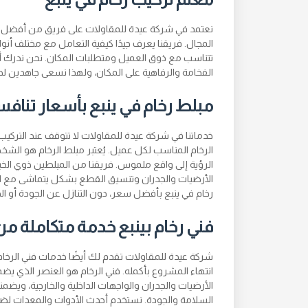
نعتمد في شركة عيدة للمقاولات على فريق من أفضل معل
المجال. فريقنا يعرف جيدًا كيفية التعامل مع مختلف أنو
تتناسب مع ذوق العميل ومتطلبات المكان. نحن ندرك أن ا
الفخامة والرفاهية على المكان، ولهذا نسعى جاهدين 
مبلط رخام في ينبع بأسعار تنافس
خدماتنا في شركة عيدة للمقاولات لا تتوقف عند التركيب
الرخام المناسب لكل عميل. يُعتبر مبلط الرخام هو الشخ
الرؤية إلى واقع ملموس. فريقنا من المبلطين ذوي ال
الأرضيات والجدران وتنسيق القطع بشكل يتماشى مع الت
رخام في ينبع بأفضل سعر، دون التنازل عن الجودة أو ال
فني رخام بينبع خدمة متكاملة من ا
شركة عيدة للمقاولات تقدم لك أيضًا خدمات فني الرخام ب
انتهاء المشروع بأكمله. فني الرخام هو العنصر الذي يضم
الأرضيات والجدران والواجهات الداخلية والخارجية، وي
السلامة والجودة. نستخدم أحدث الأدوات والمعدات لضما