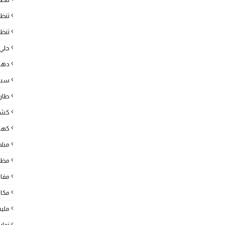
تنظ
تنظي
جلي 
دها
سبا
طارد
كشف
كهرب
مبل
مظل
مقا
مكا
ملي
نجار