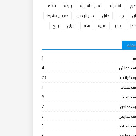
صيم
القطيف
المدينة المنورة
بريدة
تبوك
ان
جدة
حائل
حفر الباطن
خميس مشيط
كا
عرعر
عنيزة
مكة
نجران
ينبع
خدمات
م
1
يف احواش
4
ف خزانات
23
يف سجاد
1
يف كنب
8
يف مداخن
7
يف مدارس
3
يف مساجد
3
يف مطاعم
3