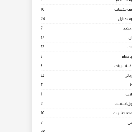
يف مكيفات
10
ف منازل
24
بلاط
7
ن
17
ك
32
 حمام
3
 تسربات
3
ائي
32
ط
11
ات
1
ول اسفلت
2
فحة حشرات
10
س
7
40