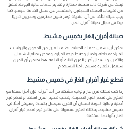
تبحث عن شركة ذات سمعة ممتازة وتقديم خدمات عالية الجودة. تحقق
من تقييمات العملاء السابقين واستفسر عن سجل الخدمة لديهم. كما
يجب عليك التأكد من أن الشركة توفر فنيين محترفين ومدربين تدريبًا
جيدًا في مجال صيانة أفران الغاز.
صيانة أفران الغاز بخميس مشيط
يمكن أن تشمل خدمات الصيانة تنظيف الفرن من الدهون والرواسب
المتراكمة داخله، واختبار وضبط درجة الحرارة، وفحص نظام الاشتعال
والأمان، واستبدال أجزاء الفرن البالية أو التالفة. هذا يضمن أن الفرن
سيعمل بكفاءة وسيبقى آمنًا للاستخدام.
قطع غيار أفران الغاز في خميس مشيط
إذا كنت تمتلك فرن غاز وتواجه مشكلة في أحد أجزائه، فإن أمرًا مهمًا هو
العثور على قطع الغيار الصحيحة. يتطلب تصليح الفرن استخدام قطع غيار
أصلية وعالية الجودة لضمان أن الفرن سيعمل بكفاءة وسيبقى آمنًا. في
خميس مشيط، يمكنك العثور بسهولة على متاجر تبيع قطع غيار أفران
الغاز بأنواعها المختلفة.