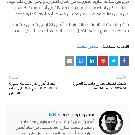
تيرم هي علامة تجارية معروفة في مجال الأفران، وتوفر أفران ذات جودة
عالية. إذا كان لديك فرن تيرم وتواجه مشكلة في أدائه، فيمكنك البحث
عن فنيي تصليح مختصين في خميس مشيط لإصلاحه بكفاءة ودقة.
باختيار الخدمة المناسبة لصيانة وتصليح أفران الغاز في خميس مشيط،
يمكنك الاستمتاع بأدائها الأمثل والاعتماد عليها لتحضير أشهى الوجبات.
الكلمات المفتاحية :
خميس مشيط
أقدم
أحدث
شركة تسليك مجاري بالمدينة المنورة
صيانة أفران غاز بالمدينة المنورة
0545980944 تسليك مجاري بالمدينة
0541629362 خصم 25% على صيانة
الافران
منشور بواسطة :
MR X
أهتم بتحسين تجربة المستخدم وتوفير معلومات
واضحة وسهلة للقارئ، مما يساعده في اتخاذ أفضل
القرارات بشأن الخدمة المطلوبة. أعمل على تصميم