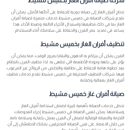
شركة صيانة أفران الغاز بخميس مشيط
تحتاج أفران الغاز إلى صيانة دورية للحفاظ على أدائها الأمثل. يمكن أن
تقدم شركات الصيانة في خميس مشيط خدمات متميزة لصيانة أفران
الغاز بما في ذلك تنظيفها واستبدال الأجزاء التالفة وضبط الأداء. هذا
يساعد في تمديد عمر الفرن والحفاظ على سلامتك أثناء الاستخدام.
تنظيف أفران الغاز بخميس مشيط
الفرن يمكن أن يتراكم به الدهون والبقايا بمرور الوقت، مما يمكن أن
يؤثر على نكهة وجودة الأطعمة التي تطهى به. لذا، تنظيف الفرن بانتظام
يعد خطوة هامة للحفاظ على نظافته والتخلص من الروائح غير المرغوب
فيها. شركات التنظيف المحترفة في خميس مشيط تقدم خدمات تنظيف
أفران الغاز بفعالية وكفاءة.
صيانة أفران غاز خميس مشيط
تحظى خدمات الصيانة بأهمية كبيرة لضمان استدامة أفران الغاز
وسلامتها. يمكن لفنيي الصيانة في خميس مشيط إجراء الفحوصات
اللازمة والصيانة الوقائية لضمان أن الفرن يعمل بكفاءة وسلامة تامة.
من خلال الاعتماد على فنيي الصيانة المحترفين، يمكنك الاطمئنان إلى أن
فرن الغاز في منزلك يعمل بأفضل حال.