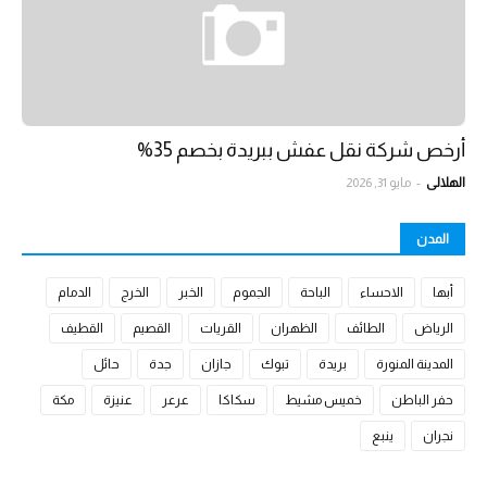
أرخص شركة نقل عفش ببريدة بخصم 35%
الهلالي
-
مايو 31, 2026
المدن
أبها
الاحساء
الباحة
الجموم
الخبر
الخرج
الدمام
الرياض
الطائف
الظهران
القريات
القصيم
القطيف
المدينة المنورة
بريدة
تبوك
جازان
جدة
حائل
حفر الباطن
خميس مشيط
سكاكا
عرعر
عنيزة
مكة
نجران
ينبع