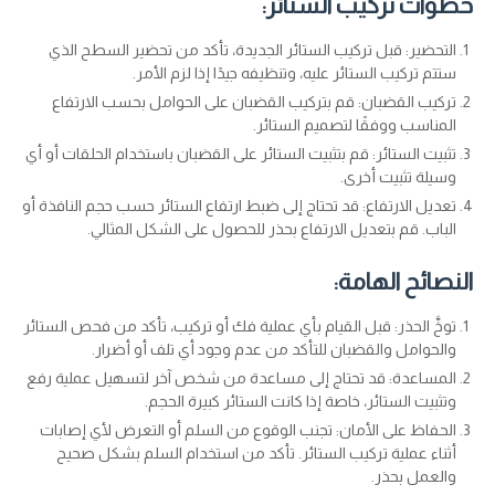
خطوات تركيب الستائر:
التحضير: قبل تركيب الستائر الجديدة، تأكد من تحضير السطح الذي
ستتم تركيب الستائر عليه، وتنظيفه جيدًا إذا لزم الأمر.
تركيب القضبان: قم بتركيب القضبان على الحوامل بحسب الارتفاع
المناسب ووفقًا لتصميم الستائر.
تثبيت الستائر: قم بتثبيت الستائر على القضبان باستخدام الحلقات أو أي
وسيلة تثبيت أخرى.
تعديل الارتفاع: قد تحتاج إلى ضبط ارتفاع الستائر حسب حجم النافذة أو
الباب. قم بتعديل الارتفاع بحذر للحصول على الشكل المثالي.
النصائح الهامة:
توخَّ الحذر: قبل القيام بأي عملية فك أو تركيب، تأكد من فحص الستائر
والحوامل والقضبان للتأكد من عدم وجود أي تلف أو أضرار.
المساعدة: قد تحتاج إلى مساعدة من شخص آخر لتسهيل عملية رفع
وتثبيت الستائر، خاصة إذا كانت الستائر كبيرة الحجم.
الحفاظ على الأمان: تجنب الوقوع من السلم أو التعرض لأي إصابات
أثناء عملية تركيب الستائر. تأكد من استخدام السلم بشكل صحيح
والعمل بحذر.