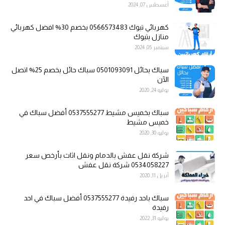
أغسطس 07, 2024
كهربائي تبوك 0566573483 بخصم 30% افضل كهربائي
منازل بتبوك
سبتمبر 05, 2024
سباك بحائل 0501093091 سباك حائل بخصم 25% اتصل
الآن
يوليو 24, 2020
سباك بخميس مشيط 0537555277 أفضل سباك في
خميس مشيط
يوليو 30, 2020
شركة نقل عفش بالدمام ونقل اثاث بأرخص سعر
0534058227 شركة نقل عفش
أبريل 11, 2020
سباك باحد رفيدة 0537555277 أفضل سباك في احد
رفيدة
يوليو 31, 2022