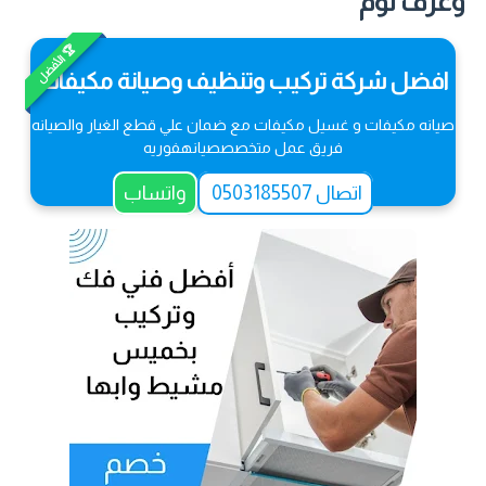
وغرف نوم
🏆 الأفضل
افضل شركة تركيب وتنظيف وصيانة مكيفات
صيانه مكيفات و غسيل مكيفات مع ضمان علي قطع الغيار والصيانه
فريق عمل متخصصصيانهفوريه
اتصال 0503185507
واتساب