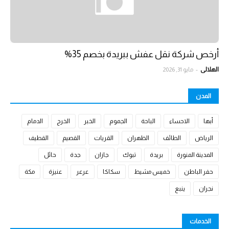
أرخص شركة نقل عفش ببريدة بخصم 35%
الهلالي
-
مايو 31, 2026
المدن
أبها
الاحساء
الباحة
الجموم
الخبر
الخرج
الدمام
الرياض
الطائف
الظهران
القريات
القصيم
القطيف
المدينة المنورة
بريدة
تبوك
جازان
جدة
حائل
حفر الباطن
خميس مشيط
سكاكا
عرعر
عنيزة
مكة
نجران
ينبع
الخدمات