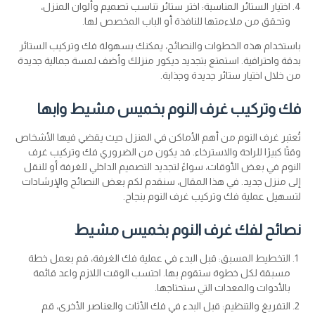
اختيار الستائر المناسبة: اختر ستائر تناسب تصميم وألوان المنزل،
وتحقق من ملاءمتها للنافذة أو الباب المخصص لها.
باستخدام هذه الخطوات والنصائح، يمكنك بسهولة فك وتركيب الستائر
بدقة واحترافية. استمتع بتجديد ديكور منزلك وأضف لمسة جمالية جديدة
من خلال اختيار ستائر جديدة وجذابة.
فك وتركيب غرف النوم بخميس مشيط وابها
تُعتبر غرف النوم من أهم الأماكن في المنزل حيث يقضي فيها الأشخاص
وقتًا كبيرًا للراحة والاسترخاء. قد يكون من الضروري فك وتركيب غرف
النوم في بعض الأوقات، سواءً لتجديد التصميم الداخلي للغرفة أو للنقل
إلى منزل جديد. في هذا المقال، سنقدم لكم بعض النصائح والإرشادات
لتسهيل عملية فك وتركيب غرف النوم بنجاح.
نصائح لفك غرف النوم بخميس مشيط
التخطيط المسبق: قبل البدء في عملية فك الغرفة، قم بعمل خطة
مسبقة لكل خطوة ستقوم بها. احتسب الوقت اللازم واعد قائمة
بالأدوات والمعدات التي ستحتاجها.
التفريغ والتنظيم: قبل البدء في فك الأثاث والعناصر الأخرى، قم