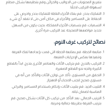
بتفريغ المحتويات من الدواليب والخزائن وقم بتنظيمها بشكل منظم
لسهولة التركيب لاحقًا.
التفكيك بحذر: قم بفك الأجزاء القابلة للتفكيك بحذر واحرص على
الحفاظ على المسامير والأجزاء في مكان آمن حتى لا تفقد أي شيء.
التسميات: قم بتسميات الأجزاء المفككة، بحيث يكون من السهل
تحديد مواضعها الصحيحة عند التركيب مرة أخرى.
نصائح لتركيب غرف النوم:
متابعة الخطة: قم بمتابعة الخطة التي قمت بإعدادها لفك الغرفة
وتنفيذها بعكس الإجراءات المتبعة.
التركيب بالتدرج: قم بتركيب الأثاث والعناصر الأخرى بتدرج، ابدأ بالقطع
الكبيرة واتجه نحو القطع الصغيرة.
التحقق من المستوى: تأكد من توازن الأثاث والتأكد من أنه في
مستوى صحيح لتجنب الانحناء أو الاهتزاز.
التثبيت الجيد: قم بتثبيت الأثاث بإحكام باستخدام المسامير والبراغي
المناسبة لضمان ثباته.
الترتيب الجمالي: بعد التأكد من تركيب كل الأثاث بشكل صحيح، قم
بترتيب الغرفة بطريقة جمالية ومرتبة.