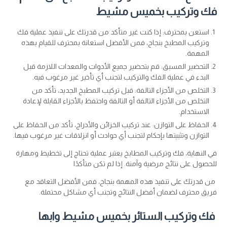
فك وتركيب بخميس مشيط
استعن بمحترف: إذا كنت غير متأكد من قدرتك على تنفيذ عملية فك
وتركيب المطبخ بنجاح، فمن الأفضل استعانة بمحترف للقيام بهذه
المهمة.
التحضير المسبق: قم بتحضير جميع الأدوات والمعدات اللازمة قبل
البدء في عملية الفك والتركيب لتجنب أي تأخير غير مرغوب فيه.
التخلص من الأجزاء التالفة: قبل تركيب المطبخ الجديد، تأكد من
التخلص من الأجزاء التالفة أو التالفة واحتفظ بالأجزاء القابلة لإعادة
الاستخدام.
الحفاظ على التوازن: عند تركيب الخزائن والأدراج، تأكد من الحفاظ على
التوازن وتثبيتها بإحكام لتجنب أي حوادث أو انزلاقات غير مرغوب فيها.
في النهاية، فك وتركيب المطابخ يعتبر عملية تحتاج إلى تخطيط ومهارة
للحصول على نتائج مرضية وآمنة. إذا لم تكن متأكدًا
من قدرتك على تنفيذ هذه المهمة بنجاح، فمن الأفضل التعاقد مع
فريق محترف لضمان أفضل النتائج وتجنب أي مشاكل محتملة.
فك وتركيب الستائر بخميس مشيط وابها