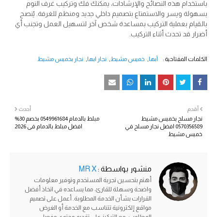
باستخدام هذه النصائح والإرشادات، يمكنك فك وتركيب غرف النوم
بسهولة ويسر والاستمتاع بتصميم داخلي جديد ومنظم للغرفة. يُنصح
بالقيام بعملية التركيب بمساعدة شخص آخر لتسهيل العمل وتجنب أي
أضرار قد تحدث أثناء التركيب.
الكلمات المفتاحية :
أبها
خميس مشيط
نجار ابها
نجار بخميس مشيط
أقدم
أحدث
نجار مسلح بخميس مشيط
مبلط بالدمام 0549961684 بخصم 30%
0570356589 افضل نجار مسلح في
افضل مبلط بالدمام في 2026
خميس مشيط
منشور بواسطة :
MR X
أهتم بتحسين تجربة المستخدم وتوفير معلومات
واضحة وسهلة للقارئ، مما يساعده في اتخاذ أفضل
القرارات بشأن الخدمة المطلوبة. أعمل على تصميم
مواقع إلكترونية تتناسب مع الخدمة أو الغرض
المطلوب، مع التركيز على تقديم محتوى مفصل