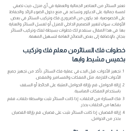
تعتبر الستائر من العناصر الجمالية والعملية في أي منزل، حيث تضفي
لمسة جمالية على الديكور وتساعد في منع دخول الضوء الزائد والحفاظ
على الخصوصية. قد يكون من الضروري فك وتركيب الستائر في بعض
الأوقات، سواء لتغيير التصميم الداخلي للمنزل أو لغسل الستائر والعناية
بها. في هذا المقال، سنقدم لك خطوات بسيطة لفك وتركيب الستائر
بنجاح، بالإضافة إلى بعض النصائح الهامة لتسهيل المهمة.
خطوات فك الستائرمن معلم فك وتركيب
بخميس مشيط وابها
تجهيز الأدوات: قبل البدء في عملية فك الستائر، تأكد من تجهيز جميع
الأدوات اللازمة، مثل المفكات والمسامير والمقص.
إزالة الحوامل: قم بإزالة الحوامل المثبتة على الحائط أو السقف
باستخدام المفكات المناسبة.
فك الستارة من الحلقات: إذا كانت الستائر تثبت بواسطة حلقات، فقم
بفكها من الحلقات بحذر.
إزالة القضبان: إذا كانت الستائر تثبت على قضبان، قم بإزالة القضبان
بحذر من الحوامل.