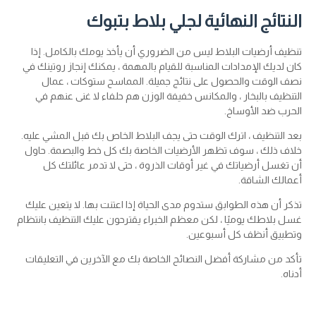
النتائج النهائية لجلي بلاط بتبوك
تنظيف أرضيات البلاط ليس من الضروري أن يأخذ يومك بالكامل. إذا
كان لديك الإمدادات المناسبة للقيام بالمهمة ، يمكنك إنجاز روتينك في
نصف الوقت والحصول على نتائج جميلة. المماسح ستوكات ، عمال
التنظيف بالبخار ، والمكانس خفيفة الوزن هم حلفاء لا غنى عنهم في
الحرب ضد الأوساخ.
بعد التنظيف ، اترك الوقت حتى يجف البلاط الخاص بك قبل المشي عليه.
خلاف ذلك ، سوف تظهر الأرضيات الخاصة بك كل خط والبصمة. حاول
أن تغسل أرضياتك في غير أوقات الذروة ، حتى لا تدمر عائلتك كل
أعمالك الشاقة.
تذكر أن هذه الطوابق ستدوم مدى الحياة إذا اعتنت بها. لا يتعين عليك
غسل بلاطك يوميًا ، لكن معظم الخبراء يقترحون عليك التنظيف بانتظام
وتطبيق أنظف كل أسبوعين.
تأكد من مشاركة أفضل النصائح الخاصة بك مع الآخرين في التعليقات
أدناه.