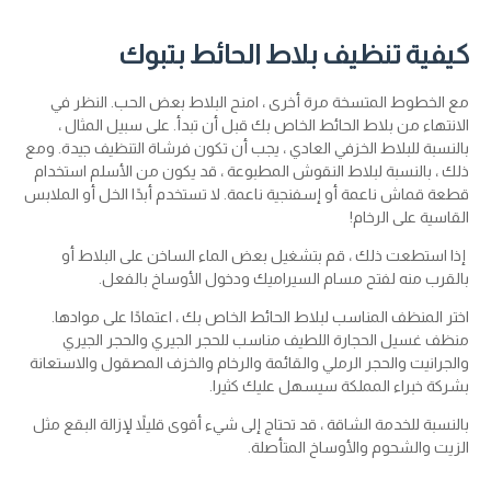
كيفية تنظيف بلاط الحائط بتبوك
مع الخطوط المتسخة مرة أخرى ، امنح البلاط بعض الحب. النظر في
الانتهاء من بلاط الحائط الخاص بك قبل أن تبدأ. على سبيل المثال ،
بالنسبة للبلاط الخزفي العادي ، يجب أن تكون فرشاة التنظيف جيدة. ومع
ذلك ، بالنسبة لبلاط النقوش المطبوعة ، قد يكون من الأسلم استخدام
قطعة قماش ناعمة أو إسفنجية ناعمة. لا تستخدم أبدًا الخل أو الملابس
القاسية على الرخام!
إذا استطعت ذلك ، قم بتشغيل بعض الماء الساخن على البلاط أو
بالقرب منه لفتح مسام السيراميك ودخول الأوساخ بالفعل.
اختر المنظف المناسب لبلاط الحائط الخاص بك ، اعتمادًا على موادها.
منظف ​​غسيل الحجارة اللطيف مناسب للحجر الجيري والحجر الجيري
والجرانيت والحجر الرملي والقائمة والرخام والخزف المصقول والاستعانة
بشركة خبراء المملكة سيسهل عليك كثيرا.
بالنسبة للخدمة الشاقة ، قد تحتاج إلى شيء أقوى قليلاً لإزالة البقع مثل
الزيت والشحوم والأوساخ المتأصلة.