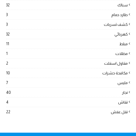
سباك
32
طارد حمام
3
كشف تسربات
3
كهربائي
32
مبلط
11
مظلات
1
مقاول اسفلت
2
مكافحة حشرات
10
مليس
7
نجار
40
نقاش
4
نقل عفش
22