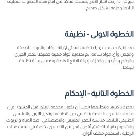
بتبوك. اذا اردت انجاز الأمر بنفسك فتأكد من اتباع هذه الخطوات لتنظيف
البلاط وختمه بشكل صحيح.
الخطوة الاولى - نظيفة
بعد التركيب ، يجب إجراء تنظيف مبدئي لإزالة البقايا والمواد اللاصقة
والجص وأي مواد سامة. تم تصميم كواد معينة خصيصًا للحجر الجيري
والرخام والأردواز والخزف لإزالة البقع العنيدة وضمان بداية نظيفة
للبلاط.
الخطوة الثانية - الإحكام
بمجرد تركيبها وتنظيفها (يجب أن تكون محكمة الغلق قبل الحشو) ، فإن
مانعات التسرب الخاصة بنا تحمي من تلطيخها وتعزز اللون والملمس
الطبيعي للبلاط. مناسبة للحجر الطبيعي والاصطناعي ، صد المياه والزيوت
والشحوم بقوة. لتحقيق أقصى قدر من التحسين ، خاصة في المسطحات
الرطبة ، استخدم مكثف ألوان.