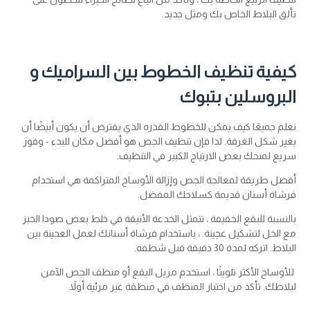
تألق البلاط الخاص بك ومثل جديد.
كيفية تنظيف الخطوط بين السراميك و
البروسلين بتبوك
نعلم جميعًا كيف يمكن للخطوط القذره الذي يفترض أن يكون أبيضًا أن
يغير شكل الغرفة. لذا فإن تنظيف الجص هو أفضل مكان للبدء - وفوز
سريع لمنحك بعض الارتياح الكبير في التنظيف.
أفضل طريقة لمعالجة الجص وإزالة الأوساخ المتراكمة هي استخدام
فرشاة أسنان قديمة كسلاحك المفضل.
بالنسبة للبقع الخفيفة ، تتمثل الخدعة الأنيقة في خلط بعض صودا الخبز
مع الخل لتشكيل عجينة. ، باستخدام فرشاة أسنانك لعمل العجينة بين
البلاط. اتركه لمدة 30 دقيقة قبل شطفه.
للأوساخ الأكثر تلويثًا ، استخدم مزيل البقع أو منظف الجص الآمن
لبلاطك. تأكد من اختبار المنظف في منطقة غير مرئية أولاً.