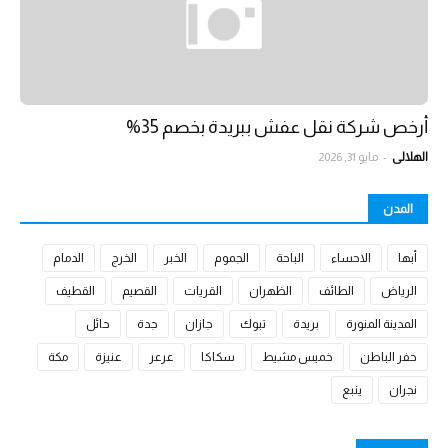
أرخص شركة نقل عفش ببريدة بخصم 35%
الهلالي
-
مايو 31, 2026
المدن
أبها
الاحساء
الباحة
الجموم
الخبر
الخرج
الدمام
الرياض
الطائف
الظهران
القريات
القصيم
القطيف
المدينة المنورة
بريدة
تبوك
جازان
جدة
حائل
حفر الباطن
خميس مشيط
سكاكا
عرعر
عنيزة
مكة
نجران
ينبع