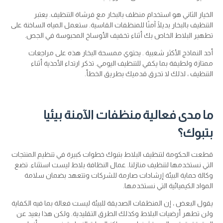
الخيار الثاني هو استخدام منظف بالبخار مع فرشاة التنظيف. يعتبر
التنظيف بالبخار بديلًا آمنًا للمنظفات القاسية. ستعمل المياه الساخنة على
تطهير البلاط الخاص بك أثناء تخفيف الأوساخ المحبوسة في الجص.
أحد النماذج الأكثر شعبية . يحتوي ممسحة البخار هذه على مراجعات
ممتازة ولطيفة بما يكفي للتنظيف اليومي. تذكر ارتداء الأحذية أثناء
التنظيف ، لذلك لا تحرق قدميك بطريق الخطأ.
ما مدى فعالية منظفات الآمنة بيئيا
بتبوك؟
قطعت الحكومة لتنظيف البلاط بتبوك خطوات كبيرة في تنظيم المنتجات
التي نستخدمها لتنظيف منازلنا. عمال النظافة بلاط ليست استثناء. تضع
وكالة حماية البيئة إرشادات صارمة للشركات وتتعهد بضمان سلامة
المواد الكيميائية التي نستخدمها.
يقول البعض ، إن المنظفات الصديقة للبيئة ليست فعالة بما فيه الكفاية
ولن تطهر أرضيات البلاط وكذلك الطرق التقليدية. ولكن هذا بعيد عن