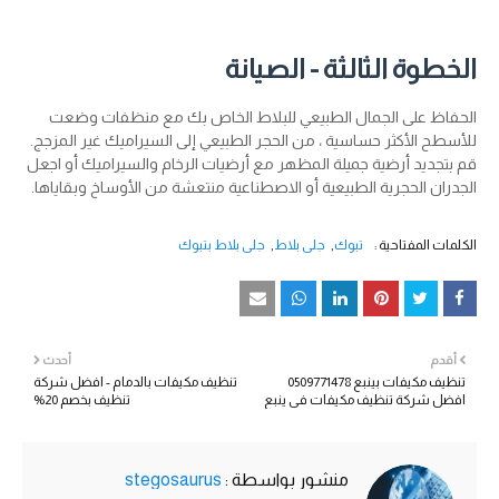
الخطوة الثالثة - الصيانة
الحفاظ على الجمال الطبيعي للبلاط الخاص بك مع منظفات وضعت
للأسطح الأكثر حساسية ، من الحجر الطبيعي إلى السيراميك غير المزجج.
قم بتجديد أرضية جميلة المظهر مع أرضيات الرخام والسيراميك أو اجعل
الجدران الحجرية الطبيعية أو الاصطناعية منتعشة من الأوساخ وبقاياها.
الكلمات المفتاحية :
تبوك
جلي بلاط
جلي بلاط بتبوك
أقدم
أحدث
تنظيف مكيفات بينبع 0509771478
تنظيف مكيفات بالدمام - افضل شركة
افضل شركة تنظيف مكيفات في ينبع
تنظيف بخصم 20%
منشور بواسطة :
stegosaurus