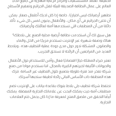
الحقيقة. تعتمد المستشفيات ومراكز الرعاية النهارية في جميع أنحاء
العالم على عمال النظافة الصديقة للبيئة لقتل الجراثيم وتعقيم الأسطح.
تطهير أرضياتك ليس اختياريًا ، خاصة إذا كان لديك أطفال صغار. يمكن
أن تختبئ الجراثيم في أي مكان ، والأطفال يحبون لمس كل شيء. تأكد
دائمًا من أن المنظفات التي تستخدمها آمنة لعائلتك وأرضياتك.
هل سبق لك أن استخدمت نظافة أرضية محلية الصنع على بلاطك؟
هناك وصفة شهيرة عبر الإنترنت تستخدم مزيجًا من الخل والماء
والصابون. المشكلة تدور حول مدى جودة عملية التنظيف هذه ، ويلاحظ
العديد من المراجعين أن الرائحة لا تستحق التجريب.
تعتبر خبراء المملكة خيارًا اقتصاديًا فعال وآمن للاستخدام حول الأطفال
والحيوانات الأليفة لخبرتهم الكبيرة بالمجال. اننا نستخدم موادا من صنع
شركة تفخر منذ فترة طويلة بتصنيع حلول التنظيف غير السامة. تترك
هذه المنظفة ذات الأساس النباتي رائحة لطيفة ستحبها أسرتك.
تحتفظ شركة تنظيف جلي بلاط بتبوك بقاعدة بيانات على الإنترنت تضم
منظفات آمنة حيث يمكنك البحث عن علاماتك التجارية المفضلة. يمكنك
أيضًا التحقق من ملصق المنتج لمعرفة ما إذا كان يحمل ختم العلامات
التجارية.