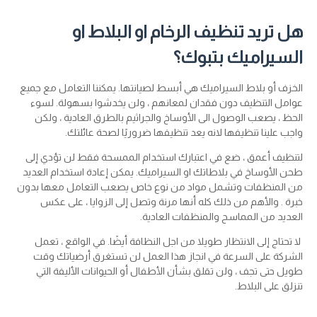
هل تريد تنظيف الرخام او البلاط او
السيراميك بتبوك؟
الخزف أو بلاط السيراميك هي أبسط لصيانتها. يمكننا التعامل مع جميع
عوامل التنظيف دون فقدان لمعانهم ، ولن يخدشوا بسهولة. لسوء
الحظ ، يصعب الوصول الى الأوساخ والجراثيم بالطرق العادية ، ولكن
واجب علينا تنظيفها لانه يعد تنظيفها ضروريًا لصحة عائلتك.
لتنظيف أعمق ، ضع في اعتبارك استخدام الممسحة فقط لن تؤدي إلى
طحن الأوساخ في بلاطاتك او السيراميك. يمكن إعادة استخدام العديد
من المنظفات وتشمل مواد من نوع خاص يصعب التعامل معها بدون
خبرة . والأهم من ذلك كله أنها مرنة وتصل إلى الزوايا ، على عكس
العديد من المماسح والمنظفات العادية.
لا تحتاج إلى الانتظار طويلا من اجل النظافة أيضًا. في الواقع ، تعمل
الشركة على السرعة في انجاز هذا العمل لن تستغرق أرضياتك وقت
طويل حتى تجف ، ولن تقلق بشأن الأطفال أو الحيوانات الأليفة التي
تنزلق على البلاط.