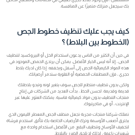
بك سيجعل منزلك متميزًا عن المنافسة.
كيف يجب عليك تنظيف خطوط الجص
(الخطوط بين البلاط) ؟
في حين أن الكثير من الناس يدعون استخدام الخل أو البيروكسيد لتنظيف
الجص ، إلا أنه ليس الخيار الأفضل. يمكن أن يرتدي الحمض الموجود في
هذه المواد الكيميائية الجص إلى أسفل ويخففه. إذا كان لديك بلاط
حجري ، فإن المنظفات الحمضية أو القلوية ستدمر أرضياتك.
ولكن بدون تنظيف منتظم للجص سوف يتغير لونه وتبدو بلاطتك
قديمة وقديمة. لحسن الحظ ، بدأت العديد من الشركات في إنتاج
منتجات التنظيف بدون مواد كيميائية قاسية. يمكنك العثور عليها عبر
الإنترنت ، أو في متاجرتبوك.
تمتلك شركتنا منتجات مجربة تجعل منظف الجص المعطر الليمون الذي
يخترق أصعب الأوسمة وترك الأرضيات الخاصة بك تتألق. استخدم فرشاة
لتخفيف الأوساخ وتنظيف البقع. من الأفضل استخدام واحدة مع
شعيرات ناعمة ، لذلك لا تلحق الضرر بالبلاط.