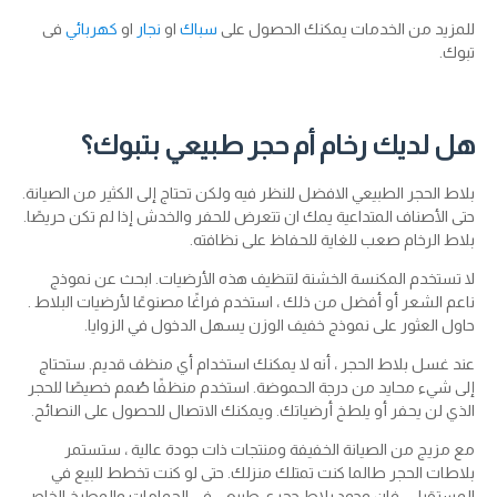
للمزيد من الخدمات يمكنك الحصول على
سباك
او
نجار
او
كهربائي
فى
تبوك.
هل لديك رخام أم حجر طبيعي بتبوك؟
بلاط الحجر الطبيعي الافضل للنظر فيه ولكن تحتاج إلى الكثير من الصيانة.
حتى الأصناف المتداعية يمك ان تتعرض للحفر والخدش إذا لم تكن حريصًا.
بلاط الرخام صعب للغاية للحفاظ على نظافته.
لا تستخدم المكنسة الخشنة لتنظيف هذه الأرضيات. ابحث عن نموذج
ناعم الشعر أو أفضل من ذلك ، استخدم فراغًا مصنوعًا لأرضيات البلاط .
حاول العثور على نموذج خفيف الوزن يسهل الدخول في الزوايا.
عند غسل بلاط الحجر ، أنه لا يمكنك استخدام أي منظف قديم. ستحتاج
إلى شيء محايد من درجة الحموضة. استخدم منظفًا صُمم خصيصًا للحجر
الذي لن يحفر أو يلطخ أرضياتك. ويمكنك الاتصال للحصول على النصائح.
مع مزيج من الصيانة الخفيفة ومنتجات ذات جودة عالية ، ستستمر
بلاطات الحجر طالما كنت تمتلك منزلك. حتى لو كنت تخطط للبيع في
المستقبل ، فإن وجود بلاط حجري طبيعي في الحمامات والمطبخ الخاص