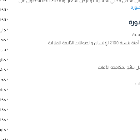
ل على فحص مجاني للحشرات وعرض أسعار. ويمكنك أيضا الحصول على
منورة
.
تنظ
تنظي
نورة
جلي 
اسية
دها
ت الأليفة المنزلية
سبا
طارد
 نتائج لمكافحة الآفات
كشف
كهرب
ات
مبل
مظل
مقا
مكا
ملي
نجار