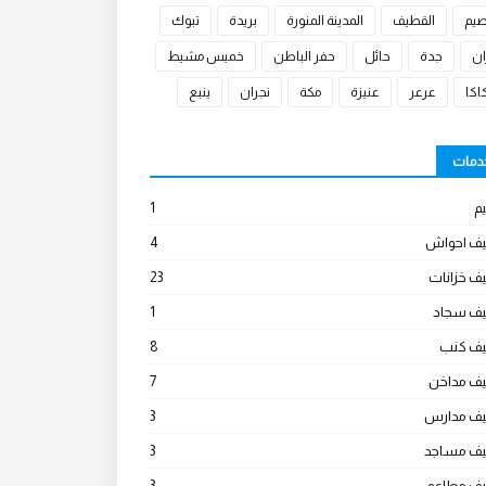
صيم
القطيف
المدينة المنورة
بريدة
تبوك
ان
جدة
حائل
حفر الباطن
خميس مشيط
كا
عرعر
عنيزة
مكة
نجران
ينبع
خدمات
م
1
يف احواش
4
ف خزانات
23
يف سجاد
1
يف كنب
8
يف مداخن
7
يف مدارس
3
يف مساجد
3
يف مطاعم
3