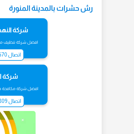
رش حشرات بالمدينة المنورة
شركة النهض
افضل شركة تنظيف مسا
اتصال 0596018670‬‏
شركة ا
افضل شركة مكافحة حش
اتصال 0565983809