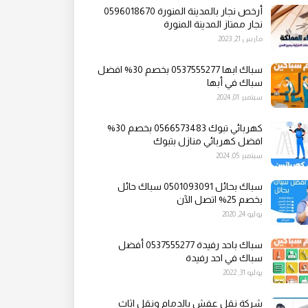
أرخص نجار بالمدينة المنورة 0596018670
نجار ممتاز المدينة المنورة
مارس 21, 2023
سباك ابها 0537555277 بخصم 30% افضل
سباك في أبها
سبتمبر 01, 2024
كهربائي تبوك 0566573483 بخصم 30%
افضل كهربائي منازل بتبوك
سبتمبر 05, 2024
سباك بحائل 0501093091 سباك حائل
بخصم 25% اتصل الآن
يوليو 24, 2020
سباك باحد رفيدة 0537555277 أفضل
سباك في احد رفيدة
يوليو 31, 2022
شركة نقل عفش بالدمام ونقل اثاث