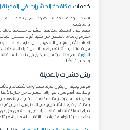
خدمات
مكافحة الحشرات في المدينة ا
ليست سوى مكالمة للشركة وكل شيء يتم على اكمل وج
والمركبات.
تقدم خبراء المملكة لمكافحة الحشرات مجموعة كاملة م
ملتزمون تمامًا بالتخلص من جميع أنواع مشاكل الآفات الت
الآفات الأكثر نموًا في السعودية. في بداية علاجات جديدة
في خدمتنا حيث أننا نقدم لعملائنا من خبراء المملكة ل
المنورة
، مع مكتب رئيسي مركزي في جنوب المدينة المنو
والعزيزية أيضًا
رش حشرات بالمدينة
نتوقع جميعًا أن يكون منزلنا صحيًا وآمنًا لأطفالنا وعائل
ونظافته. أهم شيء هو إزالة الحشرات من منازلنا لأنها 
يطرح نفسه ، كيف يمكننا مكافحة الحشرات ومنعها من 
يمكنك توظيفنا ، لأننا فريق من المحترفين الذي يوفر خ
خبراء المملكة لمكافحة الحشرات هي واحدة من مزودي خ
صنعت خبرتنا الواسعة وأحدث التقنيات اسمنا وشهرتنا ف