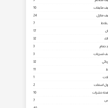
يف مكيفات
10
ف منازل
24
بلاط
7
ن
17
ك
32
 حمام
3
 تسربات
3
ائي
32
ط
11
ات
1
ول اسفلت
2
فحة حشرات
10
س
7
40