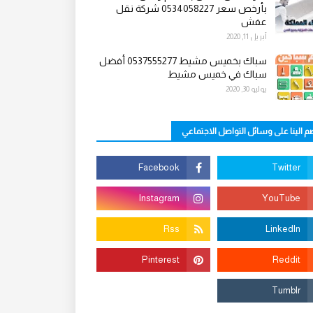
بأرخص سعر 0534058227 شركة نقل
عفش
أبريل 11, 2020
سباك بخميس مشيط 0537555277 أفضل
سباك في خميس مشيط
يوليو 30, 2020
م الينا على وسائل التواصل الاجتماعي