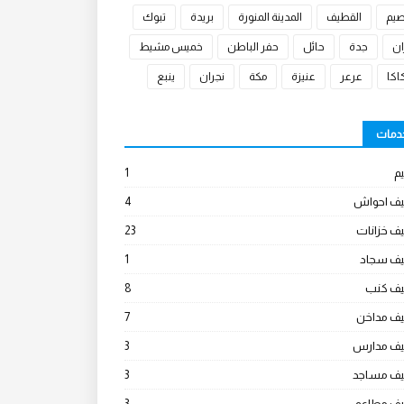
صيم
القطيف
المدينة المنورة
بريدة
تبوك
ان
جدة
حائل
حفر الباطن
خميس مشيط
كا
عرعر
عنيزة
مكة
نجران
ينبع
خدمات
م
1
يف احواش
4
ف خزانات
23
يف سجاد
1
يف كنب
8
يف مداخن
7
يف مدارس
3
يف مساجد
3
يف مطاعم
3