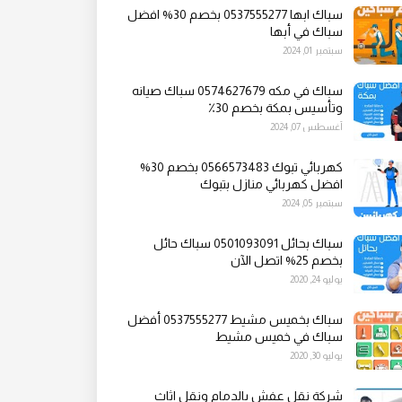
سباك ابها 0537555277 بخصم 30% افضل
سباك في أبها
سبتمبر 01, 2024
سباك في مكه 0574627679 سباك صيانه
وتأسيس بمكة بخصم 30٪
أغسطس 07, 2024
كهربائي تبوك 0566573483 بخصم 30%
افضل كهربائي منازل بتبوك
سبتمبر 05, 2024
سباك بحائل 0501093091 سباك حائل
بخصم 25% اتصل الآن
يوليو 24, 2020
سباك بخميس مشيط 0537555277 أفضل
سباك في خميس مشيط
يوليو 30, 2020
شركة نقل عفش بالدمام ونقل اثاث