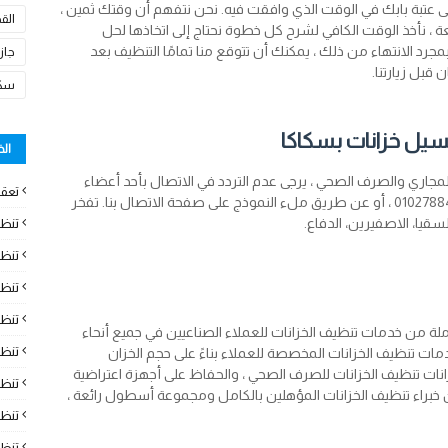
لى عتبة بابك في الوقت الذي وافقت فيه. نحن نتفهم أن وقتك ثمين ،
الق
يعة ، نأخذ الوقت الكافي لشرح كل خطوة نحتاج إلى اتخاذها لحل
 بمجرد الانتهاء من ذلك ، يمكنك أن تتوقع منا تمامًا التنظيف بعد
جاز
 قبل زيارتنا.
سكا
سيل خزانات بسكاكا
ال
مجاري والصرف الصحي ، يرجى عدم التردد في الاتصال بأحد أعضاء
تعقي
فريقنا. يمكنك الاتصال بنا عن طريق الاتصال على 01027884476 ، أو عن طريق ملء النموذج على صفحة الاتصال بنا. تفخر
قيا، الاصفيرين، الدفاع.
تنظ
تنظي
تنظ
تنظ
لة من خدمات تنظيف الخزانات للعملاء الصناعيين في جميع أنحاء
تنظ
خدمات تنظيف الخزانات المخصصة للعملاء بناءً على حجم الخزان
ات تنظيف الخزانات للصرف الصحي ، والحفاظ على أجهزة اعتراضية
تنظ
خبراء تنظيف الخزانات المؤهلين بالكامل ومجموعة أسطول رائعة ،
تنظ
تنظ