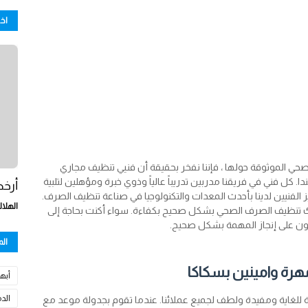
اخ
حي الموثوقة حولها ، فإننا نفخر بحقيقة أن فنيي تنظيف مجاري
كل فني في فريقنا مدربين تدريباً عالياً وذوي خبرة ومؤهلين لتلبية
أرخص
 الفنيين لدينا بأحدث المعدات والتكنولوجيا في صناعة تنظيف الصرف.
الهلال
لك تنظيف الصرف الصحي بشكل صحيح بكفاءة. سواء أكنت بحاجة إلى
ن على إنجاز المهمة بشكل صحيح.
ال
ة وامينين بسكاكا
أبها
الد
 ودية للغاية ومفيدة ولطف لجميع عملائنا. عندما تقوم بجدولة موعد مع