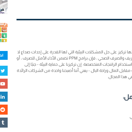
ركيز على حل المشكلات البيئية التي لها القدرة على إحداث صداع لا
انض
نهاية له للعملاء. سواء أكان ذلك من استطلاعات التصريف والصرف الصحي ، فإن برامج PPM تضمن الأداء الأمثل للصرف ، أو
خدام الراتنجات المتخصصة. إن تركيزنا على حماية البيئة - جنبًا إلى
بل المال وراحة البال - يعني أننا أصبحنا واحدة من الشركات الرائدة
ي هذا المجال.
مل:
ي