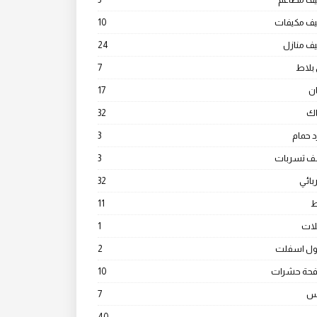
يف مكيفات
10
ف منازل
24
بلاط
7
ن
17
ك
32
 حمام
3
 تسربات
3
ائي
32
ط
11
ات
1
ول اسفلت
2
فحة حشرات
10
س
7
40