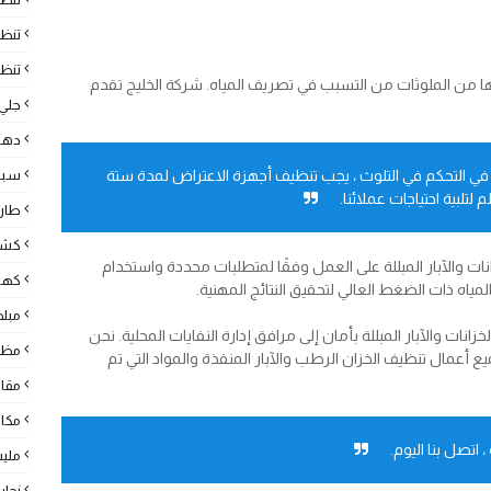
تنظ
تنظي
 والشحوم وغيرها من الملوثات من التسبب في تصريف المياه. شركة الخليج تقدم
جلي 
دها
ها في التحكم في التلوث ، يجب تنظيف أجهزة الاعتراض لمدة ستة
سبا
تلبية احتياجات عملائنا.
طارد
كشف
ات والآبار المبللة على العمل وفقًا لمتطلبات محددة واستخدام
كهرب
اه ذات الضغط العالي لتحقيق النتائج المهنية.
مبل
انات والآبار المبللة بأمان إلى مرافق إدارة النفايات المحلية. نحن
مظل
يع أعمال تنظيف الخزان الرطب والآبار المنفذة والمواد التي تم
مقا
مكا
اتصل بنا اليوم.
ملي
نجار