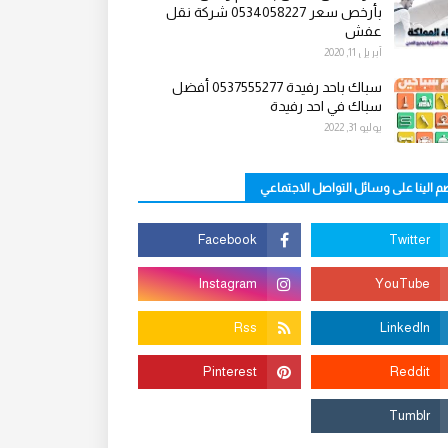
بأرخص سعر 0534058227 شركة نقل
عفش
أبريل 11, 2020
سباك باحد رفيدة 0537555277 أفضل
سباك في احد رفيدة
يوليو 31, 2022
م الينا على وسائل التواصل الاجتماعي