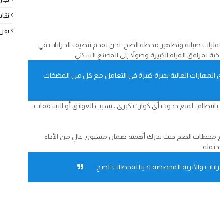
نقا
نقل
عمليات صيانة وتطهير محطة الضخ. نحن نقدم تنظيف الخزانات في
لمرافق المياه الكبيرة وصولاً إلى المصنع السكني.
المهارات العالية بخبرة كبيرة في التعامل مع كل من المضخات
 بانتظام ، لمنع حدوث أي كوارث كبرى ، بسبب العوائق أو التشققات
ميع محطات الضخ حيث ندرك أهمية ضمان مستوى عالٍ من الأداء
حتملة.
انات والأتربة المخصصة لدينا لمحطات الضخ.