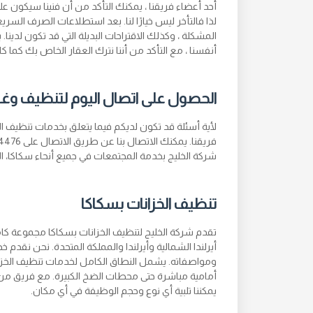
أحد أعضاء فريقنا ، يمكنك التأكد من أن فنينا سيكون ع
لذا فالتأخر ليس خيارًا لنا. بعد استطلاعات الصرف السر
المشكلة ، وكذلك الاقتراحات البديلة التي قد تكون لدينا.
أنفسنا ، مع التأكد من أننا نترك العقار الخاص بك كما كان
الحصول على اتصال اليوم لتنظيف وغ
لأية أسئلة قد تكون لديكم فيما يتعلق بخدمات تنظيف ال
شركة الخليج بخدمة المجتمعات في جميع أنحاء سكاكا، الس
تنظيف الخزانات بسكاكا
تقدم شركة الخليج لتنظيف الخزانات بسكاكا مجموعة كام
أيرلندا الشمالية وأيرلندا والمملكة المتحدة. نحن نقدم 
ومواصفاته. يشمل النطاق الكامل لخدمات تنظيف الخزان
أمامية مباشرة حتى محطات الضخ الكبيرة. مع فريق من 
يمكننا تلبية أي نوع وحجم الوظيفة في أي مكان.