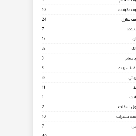
يف مكيفات
10
ف منازل
24
بلاط
7
ن
17
ك
32
 حمام
3
 تسربات
3
ائي
32
ط
11
ات
1
ول اسفلت
2
فحة حشرات
10
س
7
40