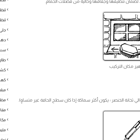
 ، لضمان تنظيفها وجفافها وخالية من فضلات الحمام.
تنظ
تنظي
جلي 
دها
سبا
طارد
يز مكان التركيب
كشف
كهرب
مبل
ي ثخانة الخنصر ؛ يكون أكثر سماكة إذا كان سطح الحافة غير متساوٍ).
مظل
مقا
مكا
ملي
نجار