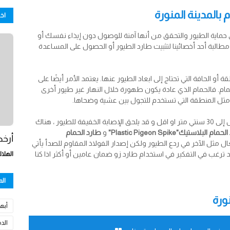
بالمدينة المنورة
اخ
ى حماية الطيور والتحقق من أنها آمنة للوصول دون إيذاء نفسك أو
 مطالبة أحد أخصائينا لتثبيت طارد الطيور أو الحصول على المساعدة
أو الحافة التي تحتاج إلى ابعاد الطيور عنها. يعتمد الأمر أيضًا على
لحمام. فالحمام الذي عادة يكون طهورة خلال النهار غير طيور أخرى
ر مثل المنطقة التي تستخدم للتجول بين عشية وضحاها.
بالنسبة للحواف الضيقة الصغيرة ذات العرض الذي يصل إلى 30 سنتي متر او اقل و قد يلحق الإصابة الخفيفة للطيور ، هناك
م البلاستيك"Plastic Pigeon Spike"
و
طارد الحمام
أرخص
ال مثل الآخر في ردع الطيور ولكن إصدار الفولاذ المقاوم للصدأ يأتي
 ترغب في التفكير في استخدام طارد زو ضمان عامين أو أكثر اذا كنا
الهلال
ال
نورة
أبها
الد