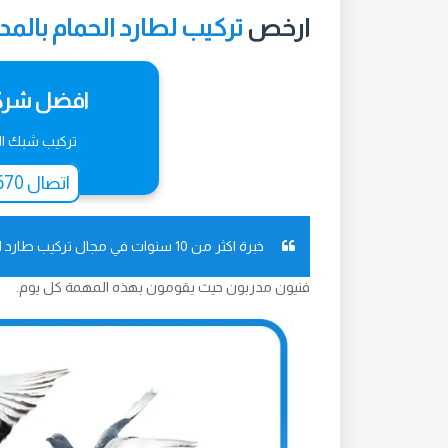
ارخص
تركيب لطارد الحمام بالمدي
افضل شركة
تركيب شبك ال
اتصال 0596018670‬‏
خبرة اكثر من 10 سنوات في مجال تركيب طارد الحمام
فنيون مدربون حيث يقومون بهذه المهمة كل يوم.