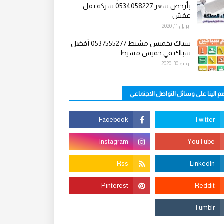
بأرخص سعر 0534058227 شركة نقل
عفش
أبريل 11, 2020
سباك بخميس مشيط 0537555277 أفضل
سباك في خميس مشيط
يوليو 30, 2020
م الينا على وسائل التواصل الاجتماعي