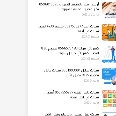
أرخص نجار بالمدينة المنورة 0596018670
نجار ممتاز المدينة المنورة
مارس 21, 2023
سباك ابها 0537555277 بخصم 30% افضل
سباك في أبها
سبتمبر 01, 2024
كهربائي تبوك 0566573483 بخصم 30%
افضل كهربائي منازل بتبوك
سبتمبر 05, 2024
سباك بحائل 0501093091 سباك حائل
بخصم 25% اتصل الآن
يوليو 24, 2020
سباك باحد رفيدة 0537555277 أفضل
سباك في احد رفيدة
يوليو 31, 2022
شركة نقل عفش بالدمام ونقل اثاث