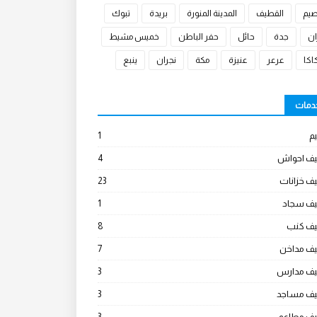
صيم
القطيف
المدينة المنورة
بريدة
تبوك
ان
جدة
حائل
حفر الباطن
خميس مشيط
كا
عرعر
عنيزة
مكة
نجران
ينبع
خدمات
م
1
يف احواش
4
ف خزانات
23
يف سجاد
1
يف كنب
8
يف مداخن
7
يف مدارس
3
يف مساجد
3
يف مطاعم
3